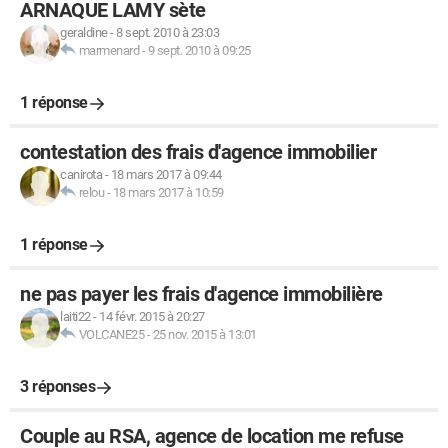
ARNAQUE LAMY sète
geraldine
-
8 sept. 2010 à 23:03
marmenard
-
9 sept. 2010 à 09:25
1 réponse
contestation des frais d'agence immobilier
canirota
-
18 mars 2017 à 09:44
relou
-
18 mars 2017 à 10:59
1 réponse
ne pas payer les frais d'agence immobilière
laiti22
-
14 févr. 2015 à 20:27
VOLCANE25
-
25 nov. 2015 à 13:01
3 réponses
Couple au RSA, agence de location me refuse