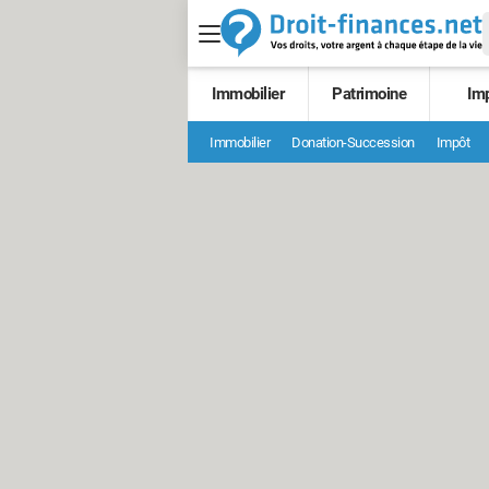
Immobilier
Patrimoine
Im
Immobilier
Donation-Succession
Impôt