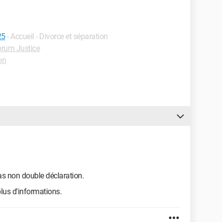
25
- Accueil - Divorce et séparation
orum Justice
on
as non double déclaration.
lus d'informations.