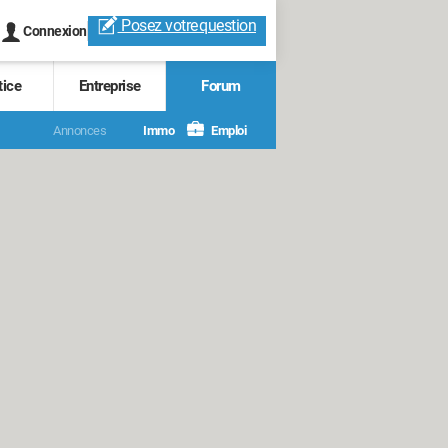
Posez votre
question
Connexion
tice
Entreprise
Forum
Annonces
Immo
Emploi