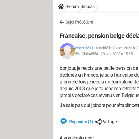
Forum
Impôts
Sujet Précédent
Francaise, pension belge décl
chantal611
-
Modifié le 18 oct. 2023 à 1
Chris4554 -
18 oct. 2023 à 15:15
bonjour, je recois une petite pension d
déclarée en France. je suis francaise do
première fois je recois un formulaire d
depuis 2008 que je touche ma retraite fr
jamais déclaré ces revenus en Belgique, 
Je sais pas qui joindre pour rétablir cet
Répondre (1)
Partager
A voir également: