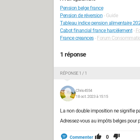
Pension belge france
Pension de réversion
- Guide
Tableau indice pension alimentaire 20
Cabot financial france harcèlement
-
F
France creances
-
Forum Consommati
1 réponse
RÉPONSE 1 / 1
Chris4554
18 oct. 2023 à 15:15
La non double imposition ne signifie p
Adressez-vous au impôts belges pour p
0
Commenter