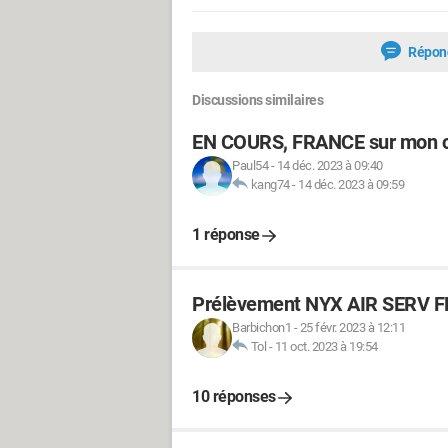
Répon
Discussions similaires
EN COURS, FRANCE sur mon c
Paul54
-
14 déc. 2023 à 09:40
kang74
-
14 déc. 2023 à 09:59
1 réponse
Prélèvement NYX AIR SERV 
Barbichon1
-
25 févr. 2023 à 12:11
Tol
-
11 oct. 2023 à 19:54
10 réponses