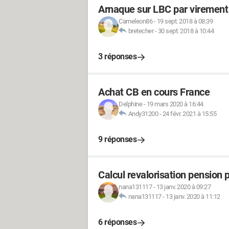
Arnaque sur LBC par virement
Cameleon86
-
19 sept. 2018 à 08:39
bretecher
-
30 sept. 2018 à 10:44
3 réponses
Achat CB en cours France
Delphine
-
19 mars 2020 à 16:44
Andy31200
-
24 févr. 2021 à 15:55
9 réponses
Calcul revalorisation pension 
nana131117
-
13 janv. 2020 à 09:27
nana131117
-
13 janv. 2020 à 11:12
6 réponses