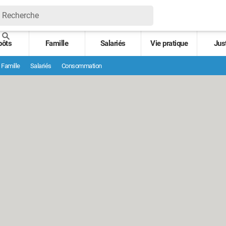
pôts
Famille
Salariés
Vie pratique
Jus
Famille
Salariés
Consommation