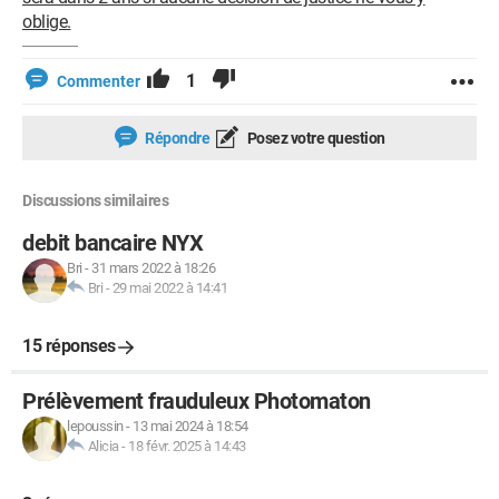
oblige.
1
Commenter
Répondre
Posez votre question
Discussions similaires
debit bancaire NYX
Bri
-
31 mars 2022 à 18:26
Bri
-
29 mai 2022 à 14:41
15 réponses
Prélèvement frauduleux Photomaton
lepoussin
-
13 mai 2024 à 18:54
Alicia
-
18 févr. 2025 à 14:43