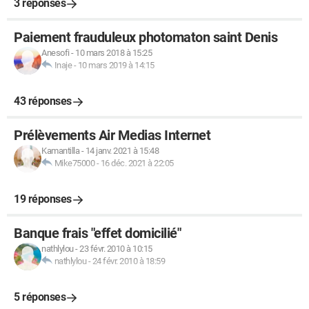
3 réponses
Paiement frauduleux photomaton saint Denis
Anesofi
-
10 mars 2018 à 15:25
Inaje
-
10 mars 2019 à 14:15
43 réponses
Prélèvements Air Medias Internet
Kamantilla
-
14 janv. 2021 à 15:48
Mike75000
-
16 déc. 2021 à 22:05
19 réponses
Banque frais "effet domicilié"
nathlylou
-
23 févr. 2010 à 10:15
nathlylou
-
24 févr. 2010 à 18:59
5 réponses