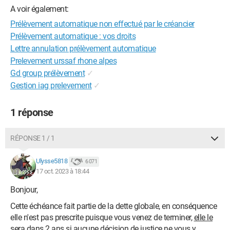
A voir également:
Prélèvement automatique non effectué par le créancier
Prélèvement automatique : vos droits
Lettre annulation prélèvement automatique
Prelevement urssaf rhone alpes
Gd group prélèvement
✓
Gestion iag prelevement
✓
1 réponse
RÉPONSE 1 / 1
Ulysse5818
6 071
17 oct. 2023 à 18:44
Bonjour,
Cette échéance fait partie de la dette globale, en conséquence
elle n'est pas prescrite puisque vous venez de terminer,
elle le
sera dans 2 ans si aucune décision de justice ne vous y