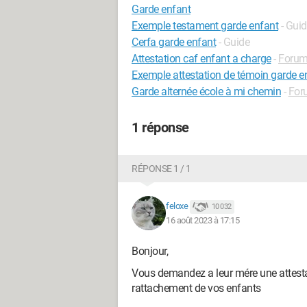
Garde enfant
Exemple testament garde enfant
- Gui
Cerfa garde enfant
- Guide
Attestation caf enfant a charge
-
Forum
Exemple attestation de témoin garde e
Garde alternée école à mi chemin
-
For
1 réponse
RÉPONSE 1 / 1
feloxe
10 032
16 août 2023 à 17:15
Bonjour,
Vous demandez a leur mére une attestat
rattachement de vos enfants