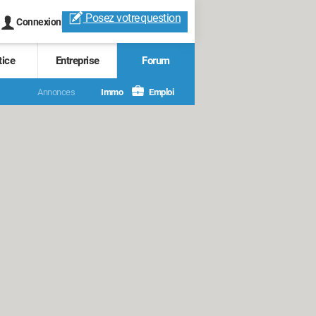
Posez votre
question
Connexion
tice
Entreprise
Forum
Annonces
Immo
Emploi