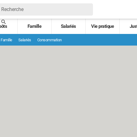
pôts
Famille
Salariés
Vie pratique
Jus
Famille
Salariés
Consommation