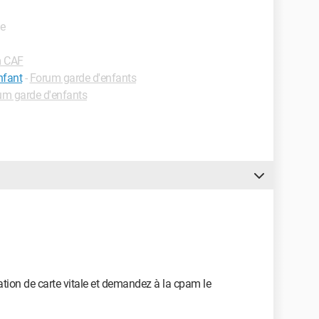
de
 CAF
nfant
-
Forum garde d'enfants
um garde d'enfants
ion de carte vitale et demandez à la cpam le