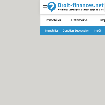
Immobilier
Patrimoine
Im
Immobilier
Donation-Succession
Impôt