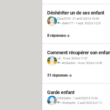
Déshériter un de ses enfant
Zizou4723
-
31 août 2023 à 16:58
stella177
-
1 sept. 2023 à 12:23
8 réponses
Comment récupérer son enfan
Lili
-
13 avr. 2024 à 11:57
AN.Banker
-
14 avr. 2024 à 16:59
31 réponses
Garde enfant
Christophe
-
1 août 2022 à 12:36
Christophe
-
2 août 2022 à 01:11