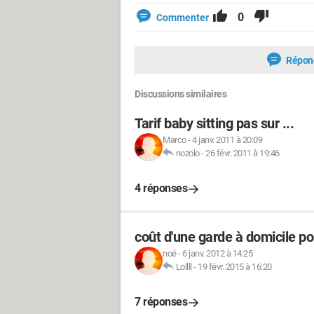
0
Commenter
Répon
Discussions similaires
Tarif baby sitting pas sur ...
Marco
-
4 janv. 2011 à 20:09
nozolo
-
26 févr. 2011 à 19:46
4 réponses
coût d'une garde à domicile po
noé
-
6 janv. 2012 à 14:25
Lollll
-
19 févr. 2015 à 16:20
7 réponses