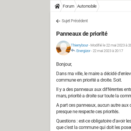
Forum
Automobile
Sujet Précédent
Panneaux de priorité
Thierrybour
-
Modifié le 22 mai 2023 à 2
Energizor
-
22 mai 2023 à 20:17
Bonjour,
Dans ma ville, le maire a décidé d'enlev
commune en priorité a droite. Soit.
Il y a des panneaux aux différentes entr
mars, priorité a droite sur toute la comm
A part ces panneaux, aucun autre aux d
presque ne respecte ces priorités.
Questions : est-ce obligatoire d'avoir le
que c'est la commune qui doit les poser 