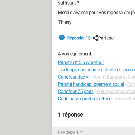
suffisant ?
Merci d'avance pour vos réponse car je
Thierry
Répondre (1)
Partager
A voir également:
Priorite clt 5.5 carrefour
J'ai loupé une priorité a droite et j'ai 
Carrefour dac vl
-
Forum Banque et Créd
Priorité handicap logement social
-
For
Carrefour 75 paris
-
Forum carte bancai
Carte pass carrefour refusé
-
Forum Ban
1 réponse
RÉPONSE 1 / 1