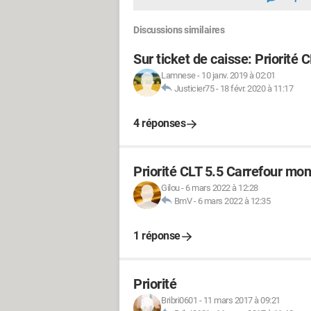
Discussions similaires
Sur ticket de caisse: Priorité C
Lamnese
-
10 janv. 2019 à 02:01
Justicier75
-
18 févr. 2020 à 11:17
4 réponses
Priorité CLT 5.5 Carrefour mon
Gilou
-
6 mars 2022 à 12:28
BmV
-
6 mars 2022 à 12:35
1 réponse
Priorité
Bribri0601
-
11 mars 2017 à 09:21