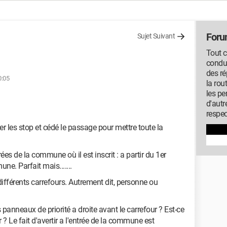
Foru
Sujet Suivant
Tout c
condui
des ré
0:05
la rou
les pe
d'autr
respec
er les stop et cédé le passage pour mettre toute la
ées de la commune où il est inscrit : a partir du 1er
une. Parfait mais.......
ifférents carrefours. Autrement dit, personne ou
s panneaux de priorité a droite avant le carrefour ? Est-ce
? Le fait d'avertir a l'entrée de la commune est