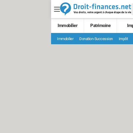
Immobilier
Patrimoine
Im
Immobilier
Donation-Succession
Impôt