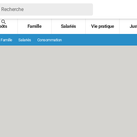
pôts
Famille
Salariés
Vie pratique
Jus
Famille
Salariés
Consommation