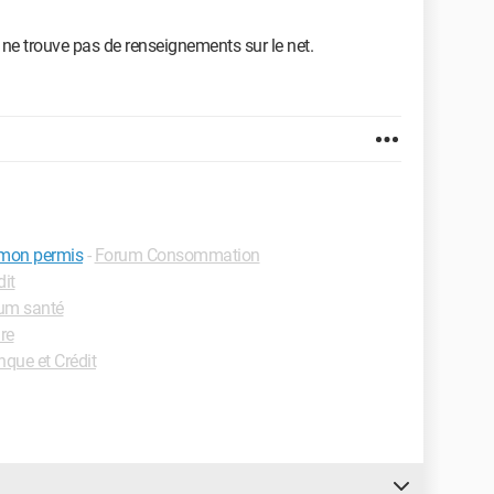
 ne trouve pas de renseignements sur le net.
eu mon permis
-
Forum Consommation
it
um santé
re
que et Crédit