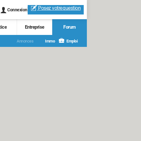
Posez votre
question
Connexion
tice
Entreprise
Forum
Annonces
Immo
Emploi