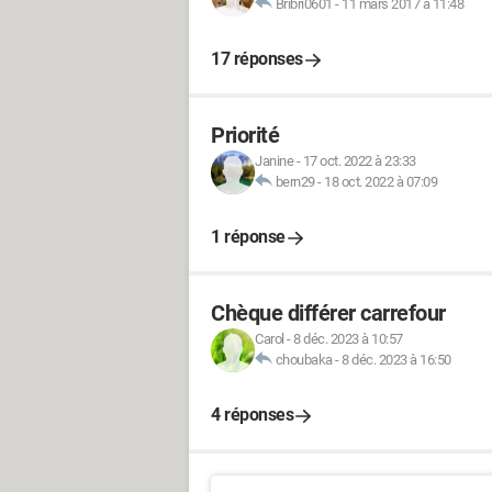
Bribri0601
-
11 mars 2017 à 11:48
17 réponses
Priorité
Janine
-
17 oct. 2022 à 23:33
bern29
-
18 oct. 2022 à 07:09
1 réponse
Chèque différer carrefour
Carol
-
8 déc. 2023 à 10:57
choubaka
-
8 déc. 2023 à 16:50
4 réponses