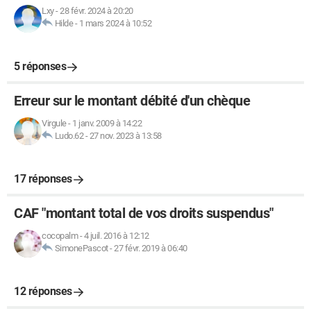
Lxy
-
28 févr. 2024 à 20:20
Hilde
-
1 mars 2024 à 10:52
5 réponses
Erreur sur le montant débité d'un chèque
Virgule
-
1 janv. 2009 à 14:22
Ludo.62
-
27 nov. 2023 à 13:58
17 réponses
CAF "montant total de vos droits suspendus"
cocopalm
-
4 juil. 2016 à 12:12
SimonePascot
-
27 févr. 2019 à 06:40
12 réponses