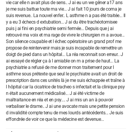
vie car elle n avait plus de sens.. J ai eu un we gêner a17 ans
je me suis battue toute ma vie... J ai fait 10 jours de coma je
suis revenue.. La nouvel enfer.. L asthme n a pas été traitée... Il
y a eu 3 échecs d extubation... J ai du être trachéotomisee
puis j ai fini en psychiatrie semi fermée... Depuis que j ai
retrouvé ma voix et ma rage de vivre le chirurgien m a avoue...
Son silence coupable et l échec opératoire un grand prof me
propose de reintervenir mais je suis incapable de remettre un
doigt de pied dans un hôpital... La réa reconnait son erreur.. J
ai essayé de régler ça à l amiable on m a prise de haut... La
psychiatrie a refusé de me donner mon traitement pour l
asthme sous prétexte que seul le psychiatre avait un droit de
prescription dans ces unités là je me suis échappée et traîne à
l hôpital car la cicatrice de tracheo s infectait et la clinique psy
n était aucunement médicalisé... J ai été victime de
maltraitance en réa et en psy.... J ai mis un an à pouvoir
verbaliser le drame.. J ai une avocate mais une petite pension
d invalidité compte tenu de mes lourds antécédents... Je suis
effondrée de voir ce que la médecine est devenue...