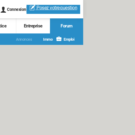
Posez votre
question
Connexion
tice
Entreprise
Forum
Annonces
Immo
Emploi