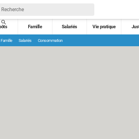
pôts
Famille
Salariés
Vie pratique
Jus
Famille
Salariés
Consommation