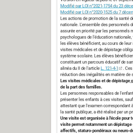
Modifié par LOI n°2021-1754 du 23 déce
Modifié par LOI n°2020-1525 du 7 décemb
Les actions de promotion de la santé de
nationale. L'ensemble des personnels d
assurée en priorité par les personnels m
psychologues de l'éducation nationale, 
les élèves bénéficient, au cours de leur 
visites médicales et de dépistage obliga
système scolaire. Les élèves bénéficie
constituant un parcours éducatif de san
alinéa du II de l'article
L. 121-4-1
. Ces
réduction des inégalités en matière de 
Les visites médicales et de dépistage
o
de la part des familles.
Les personnes responsables de l'enfant
présenter les enfants à ces visites, sauf
attestant que l'examen correspondant à l'
la santé publique, a été réalisé par un p
Une visite est organisée à l'école pour 
visite permet notamment un dépistage de
affectifs, staturo-pondéraux ou neuro-d