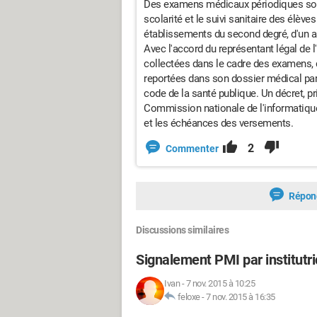
Des examens médicaux périodiques sont
scolarité et le suivi sanitaire des élève
établissements du second degré, d'un as
Avec l'accord du représentant légal de l
collectées dans le cadre des examens, d
reportées dans son dossier médical part
code de la santé publique. Un décret, pr
Commission nationale de l'informatique
et les échéances des versements.
2
Commenter
Répon
Discussions similaires
Signalement PMI par institutri
Ivan
-
7 nov. 2015 à 10:25
feloxe
-
7 nov. 2015 à 16:35