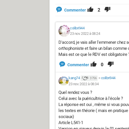
2
Commenter
colibri944
23 nov. 2022 à 08:24
D'accord, je vais aller l'emmener chez 
orthophoniste et faire un bilan comme c
Mais est ce que le RDV est obligatoire 
0
Commenter
kang74
>
colibri944
3 756
23 nov. 2022 à 08:34
Quel rendez vous ?
Celui avec la puéricultrice à l'école ?
La réponse est oui , même si vous pouve
les textes en théorie ( mais en pratique 
sociaux)
Article L541-1
Version en vigueur depuis le 01 septem