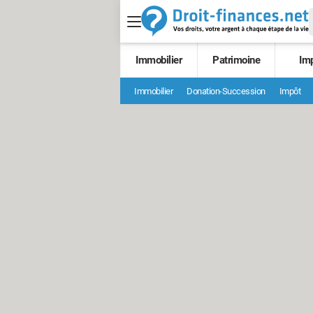
Immobilier
Patrimoine
Im
Immobilier
Donation-Succession
Impôt