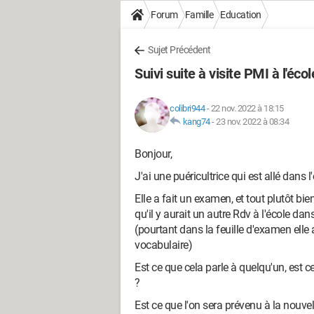
Forum
Famille
Education
Sujet Précédent
Suivi suite à visite PMI à l'écol
colibri944
-
22 nov. 2022 à 18:15
kang74
-
23 nov. 2022 à 08:34
Bonjour,
J'ai une puéricultrice qui est allé dans 
Elle a fait un examen, et tout plutôt bie
qu'il y aurait un autre Rdv à l'école da
(pourtant dans la feuille d'examen elle 
vocabulaire)
Est ce que cela parle à quelqu'un, est 
?
Est ce que l'on sera prévenu à la nouvell