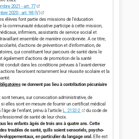
mbre 2021 - art. 77
re 2020 - art. 98 (V)
s élèves font partie des missions de l'éducation
e la communauté éducative participe à cette mission,
édicaux, infirmiers, assistants de service social et
travaillant ensemble de manière coordonnée. A ce titre,
scolarité, d'actions de prévention et d'information, de
toires, qui constituent leur parcours de santé dans le
nt également d'actions de promotion de la santé
té conduit dans les conditions prévues à l'avant-dernier
 actions favorisent notamment leur réussite scolaire et la
santé.
bligatoires
ne donnent pas lieu à contribution pécuniaire
 sont tenues, sur convocation administrative, de
 si elles sont en mesure de fournir un certificat médical
âge de l'enfant, prévu à l'article
L. 2132-2
du code de
rofessionnel de santé de leur choix.
tous les enfants âgés de trois ans à quatre ans. Cette
s troubles de santé, qu'ils soient sensoriels, psycho-
éveloppementaux, en particulier du langage oral.
Elle est