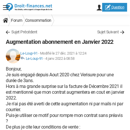
Question
Forum
Consommation
Sujet Précédent
Sujet Suivant
Augmentation abonnement en Janvier 2022
Le-Loup-91
-
Modifié le 27 déc. 2021 à 12:24
Le-Loup-91
-
4 janv. 2022 à 08:58
Bonjour,
Je suis engagé depuis Aout 2020 chez Verisure pour une
durée de 3ans.
Hors à ma grande surprise sur la facture de Décembre 2021 il
est mentionné que mon contrat augmentera en cout en janvier
2022.
Je n'ai pas été averti de cette augmentation ni par mails ni par
courrier.
Puis-je utiliser ce motif pour rompre mon contrat sans préavis
?
De plus je cite leur conditions de vente :