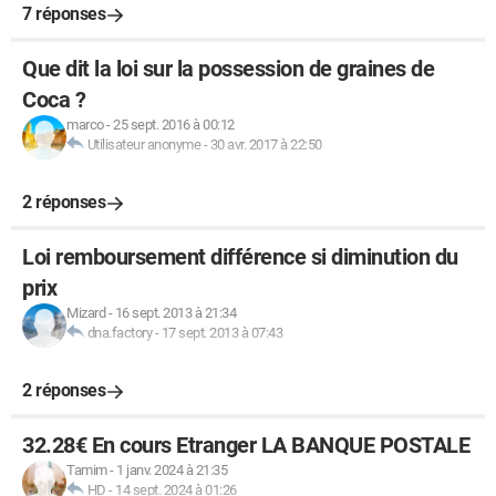
7 réponses
Que dit la loi sur la possession de graines de
Coca ?
marco
-
25 sept. 2016 à 00:12
Utilisateur anonyme
-
30 avr. 2017 à 22:50
2 réponses
Loi remboursement différence si diminution du
prix
Mizard
-
16 sept. 2013 à 21:34
dna.factory
-
17 sept. 2013 à 07:43
2 réponses
32.28€ En cours Etranger LA BANQUE POSTALE
Tamim
-
1 janv. 2024 à 21:35
HD
-
14 sept. 2024 à 01:26