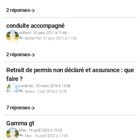
2 réponses
conduite accompagné
anthoH
-
31 janv. 2011 à 11:46
BarbieTM
-
31 janv. 2011 à 11:53
2 réponses
Retrait de permis non déclaré et assurance : que
faire ?
karakole
-
25 mars 2016 à 13:38
Seboz
-
2 juil. 2016 à 12:28
7 réponses
Gamma gt
Max
-
16 août 2022 à 15:30
Max
-
16 août 2022 à 17:00