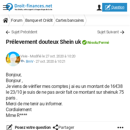
Question
Forum
Banque et Crédit
Cartes bancaires
Sujet Précédent
Sujet Suivant
Prélevement douteux Shein uk
Résolu/Fermé
Vivie
-
Modifié le 27 oct. 2020 à 10:20
BmV
-
27 oct. 2020 à 10:21
Bonjour,
Bonjour ,
Je viens de vérifier mes comptes j ai eu un montant de 16€38
le 23/10 je suis de ne pas avoir fait ce montant sur sheinuk 75
paris .
Merci de me tenir au informer.
Cordialement
Mme R****
Posez votre question
Partager