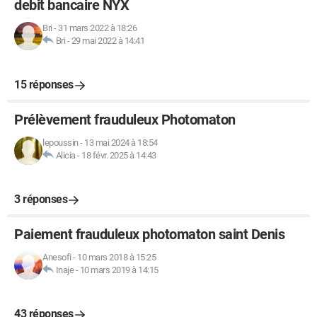
debit bancaire NYX
Bri
-
31 mars 2022 à 18:26
Bri
-
29 mai 2022 à 14:41
15 réponses
Prélèvement frauduleux Photomaton
lepoussin
-
13 mai 2024 à 18:54
Alicia
-
18 févr. 2025 à 14:43
3 réponses
Paiement frauduleux photomaton saint Denis
Anesofi
-
10 mars 2018 à 15:25
Inaje
-
10 mars 2019 à 14:15
43 réponses