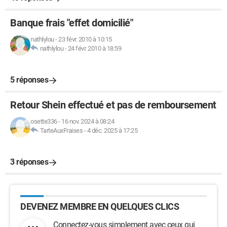
Banque frais "effet domicilié"
nathlylou
-
23 févr. 2010 à 10:15
nathlylou
-
24 févr. 2010 à 18:59
5 réponses
Retour Shein effectué et pas de remboursement
osette336
-
16 nov. 2024 à 08:24
TarteAuxFraises
-
4 déc. 2025 à 17:25
3 réponses
DEVENEZ MEMBRE EN QUELQUES CLICS
Connectez-vous simplement avec ceux qui