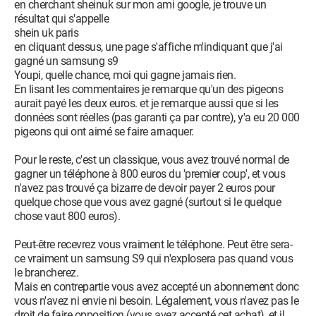
en cherchant sheinuk sur mon ami google, je trouve un
résultat qui s'appelle
shein uk paris
en cliquant dessus, une page s'affiche m'indiquant que j'ai
gagné un samsung s9
Youpi, quelle chance, moi qui gagne jamais rien.
En lisant les commentaires je remarque qu'un des pigeons
aurait payé les deux euros. et je remarque aussi que si les
données sont réelles (pas garanti ça par contre), y'a eu 20 000
pigeons qui ont aimé se faire arnaquer.
Pour le reste, c'est un classique, vous avez trouvé normal de
gagner un téléphone à 800 euros du 'premier coup', et vous
n'avez pas trouvé ça bizarre de devoir payer 2 euros pour
quelque chose que vous avez gagné (surtout si le quelque
chose vaut 800 euros).
Peut-être recevrez vous vraiment le téléphone. Peut être sera-
ce vraiment un samsung S9 qui n'explosera pas quand vous
le brancherez.
Mais en contrepartie vous avez accepté un abonnement donc
vous n'avez ni envie ni besoin. Légalement, vous n'avez pas le
droit de faire opposition (vous avez accepté cet achat), et il