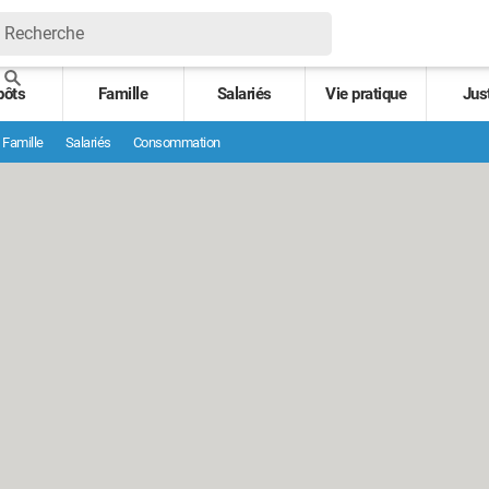
pôts
Famille
Salariés
Vie pratique
Jus
Famille
Salariés
Consommation