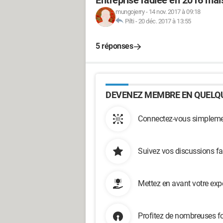
Entreprise radiée en 2016 mais 
mungojerry
-
14 nov. 2017 à 09:18
Pilti
-
20 déc. 2017 à 13:55
5 réponses
DEVENEZ MEMBRE EN QUELQU
Connectez-vous simplemen
Suivez vos discussions fa
Mettez en avant votre exp
Profitez de nombreuses fo