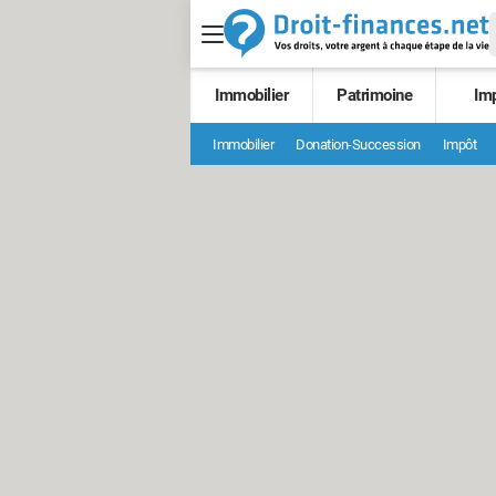
Immobilier
Patrimoine
Im
Immobilier
Donation-Succession
Impôt