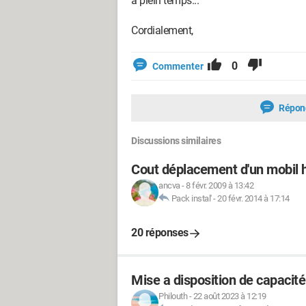
à plein temps...
Cordialement,
0
Commenter
Répon
Discussions similaires
Cout déplacement d'un mobil
ancva
-
8 févr. 2009 à 13:42
Pack instal'
-
20 févr. 2014 à 17:14
20 réponses
Mise a disposition de capacité
Philouth
-
22 août 2023 à 12:19