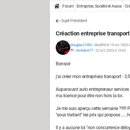
Forum
Entreprise, Société et Assos
Cré
Sujet Précédent
Créaction entreprise transport 
douglas21000
-
Modifié le 19 oct. 2020 
Ventdest77
-
22 oct. 2020 à 13:43
Bonsoir
j'ai créer mon entreprises transport - 3
Auparavant auto entrepreneur services par
ma licence pour être non hors la loi..
Je me suis aperçu cette semaine ?!!!!!
"sous traitant" les prix qui propose ......
Il y a aucune loi "non concurrence déloya