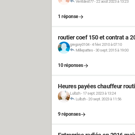
Ventdest77
-
22 août 2023 à 13:23
1 réponse
routier coef 150 et contrat a 
gregory0104
-
4 févr. 2010 à 07:10
Millepattes
-
30 sept. 2015 à 19:00
10 réponses
Heures payées chauffeur routi
Lulbzh
-
17 sept. 2023 à 13:24
Lulbzh
-
20 sept. 2023 à 11:56
9 réponses