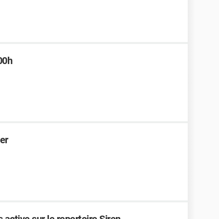
200h
er