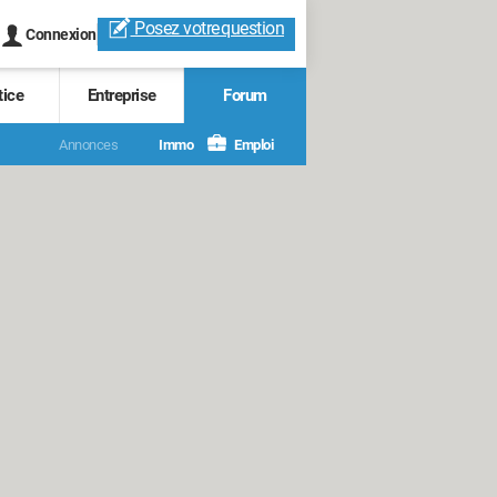
Posez votre
question
Connexion
tice
Entreprise
Forum
Annonces
Immo
Emploi