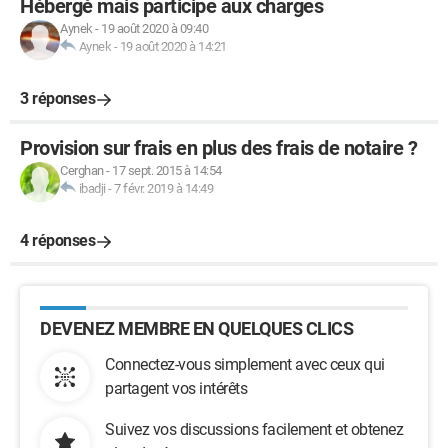
Hébergé mais participe aux charges
Aynek
-
19 août 2020 à 09:40
Aynek
-
19 août 2020 à 14:21
3 réponses
Provision sur frais en plus des frais de notaire ?
Cerghan
-
17 sept. 2015 à 14:54
ibadji
-
7 févr. 2019 à 14:49
4 réponses
DEVENEZ MEMBRE EN QUELQUES CLICS
Connectez-vous simplement avec ceux qui
partagent vos intérêts
Suivez vos discussions facilement et obtenez