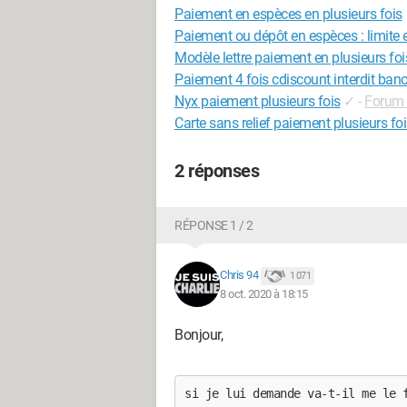
Paiement en espèces en plusieurs fois
Paiement ou dépôt en espèces : limite 
Modèle lettre paiement en plusieurs fois
Paiement 4 fois cdiscount interdit banc
Nyx paiement plusieurs fois
✓
-
Forum 
Carte sans relief paiement plusieurs fo
2 réponses
RÉPONSE 1 / 2
Chris 94
1 071
8 oct. 2020 à 18:15
Bonjour,
si je lui demande va-t-il me le 