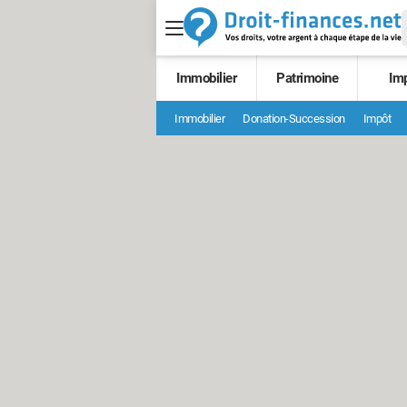
Immobilier
Patrimoine
Im
Immobilier
Donation-Succession
Impôt