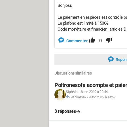
Bonjour,
Le paiement en espèces est contrôlé par
Le plafond est limité à 1500€
Code monétaire et financier : articles 
0
Commenter
Répon
Discussions similaires
Poltronesofa acompte et paiem
StphMat
-
8 avr. 2019 à 22:44
Afrikarnak
-
9 avr. 2019 à 14:57
3 réponses