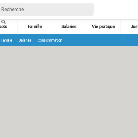
pôts
Famille
Salariés
Vie pratique
Jus
Famille
Salariés
Consommation