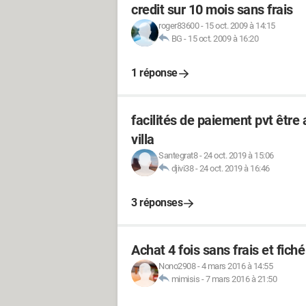
credit sur 10 mois sans frais
roger83600
-
15 oct. 2009 à 14:15
BG
-
15 oct. 2009 à 16:20
1 réponse
facilités de paiement pvt être
villa
Santegrat8
-
24 oct. 2019 à 15:06
djivi38
-
24 oct. 2019 à 16:46
3 réponses
Achat 4 fois sans frais et fich
Nono2908
-
4 mars 2016 à 14:55
mimisis
-
7 mars 2016 à 21:50