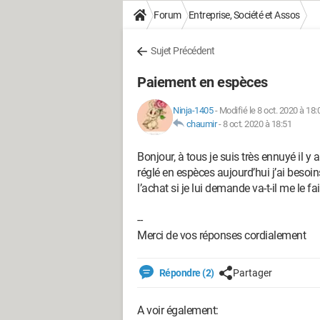
Forum
Entreprise, Société et Assos
Sujet Précédent
Paiement en espèces
Ninja-1405
-
Modifié le 8 oct. 2020 à 18:
chaumir
-
8 oct. 2020 à 18:51
Bonjour, à tous je suis très ennuyé il y 
réglé en espèces aujourd’hui j’ai besoin
l’achat si je lui demande va-t-il me le
--
Merci de vos réponses cordialement
Répondre (2)
Partager
A voir également: