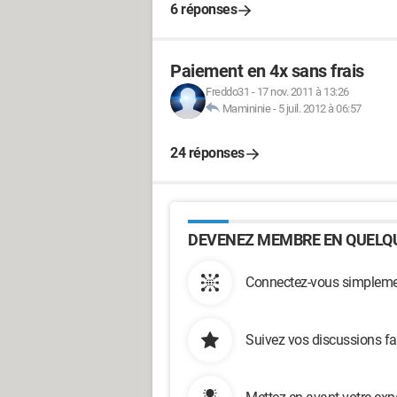
6 réponses
Paiement en 4x sans frais
Freddo31
-
17 nov. 2011 à 13:26
Mamininie
-
5 juil. 2012 à 06:57
24 réponses
DEVENEZ MEMBRE EN QUELQU
Connectez-vous simplemen
Suivez vos discussions fa