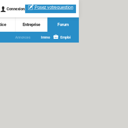
Posez votre
question
Connexion
tice
Entreprise
Forum
Annonces
Immo
Emploi