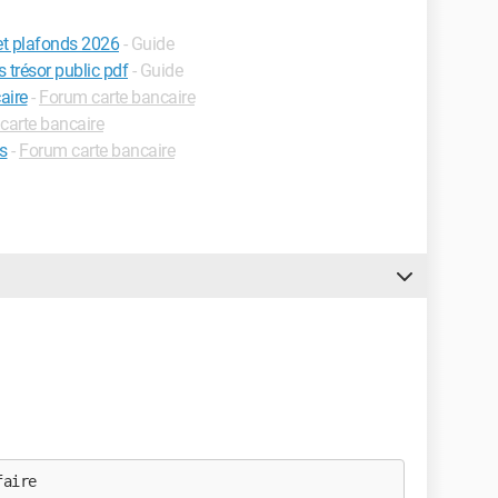
et plafonds 2026
- Guide
 trésor public pdf
- Guide
aire
-
Forum carte bancaire
carte bancaire
is
-
Forum carte bancaire
faire