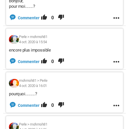
bonjour,
pour moi........?
0
Commenter
Perle
>
mohmoh81
4 oct. 2020 à 15:54
encore plus impossible
0
Commenter
mohmoh81
>
Perle
4 oct. 2020 à 16:01
pourquoi..........?
0
Commenter
Perle
>
mohmoh81