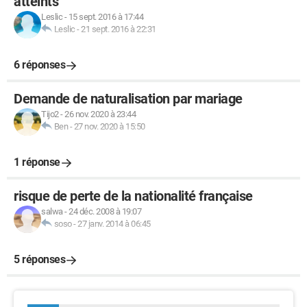
atteints
Leslic
-
15 sept. 2016 à 17:44
Leslic
-
21 sept. 2016 à 22:31
6 réponses
Demande de naturalisation par mariage
Tijo2
-
26 nov. 2020 à 23:44
Ben
-
27 nov. 2020 à 15:50
1 réponse
risque de perte de la nationalité française
salwa
-
24 déc. 2008 à 19:07
soso
-
27 janv. 2014 à 06:45
5 réponses