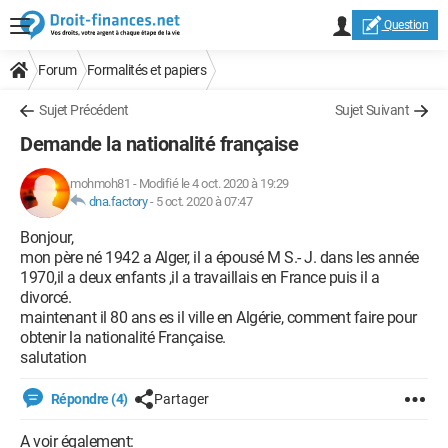
Question
Forum
Formalités et papiers
Sujet Précédent
Sujet Suivant
Demande la nationalité française
mohmoh81
-
Modifié le 4 oct. 2020 à 19:29
dna.factory
-
5 oct. 2020 à 07:47
Bonjour,
mon père né 1942 a Alger, il a épousé M S.- J. dans les année
1970,il a deux enfants ,il a travaillais en France puis il a
divorcé.
maintenant il 80 ans es il ville en Algérie, comment faire pour
obtenir la nationalité Française.
salutation
Répondre (4)
Partager
A voir également: