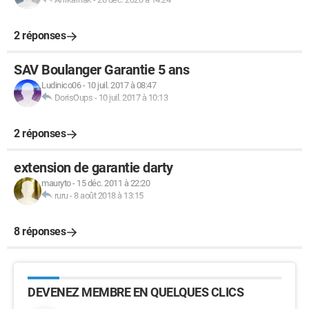
2 réponses
SAV Boulanger Garantie 5 ans
Ludinico06
-
10 juil. 2017 à 08:47
DorisOups
-
10 juil. 2017 à 10:13
2 réponses
extension de garantie darty
mauryto
-
15 déc. 2011 à 22:20
ruru
-
8 août 2018 à 13:15
8 réponses
DEVENEZ MEMBRE EN QUELQUES CLICS