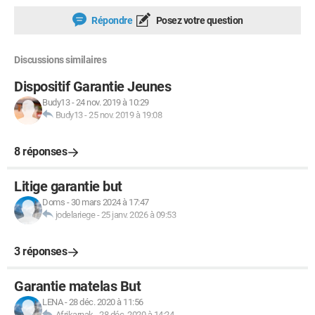
Répondre
Posez votre question
Discussions similaires
Dispositif Garantie Jeunes
Budy13
-
24 nov. 2019 à 10:29
Budy13
-
25 nov. 2019 à 19:08
8 réponses
Litige garantie but
Doms
-
30 mars 2024 à 17:47
jodelariege
-
25 janv. 2026 à 09:53
3 réponses
Garantie matelas But
LENA
-
28 déc. 2020 à 11:56
Afrikarnak
-
28 déc. 2020 à 14:24