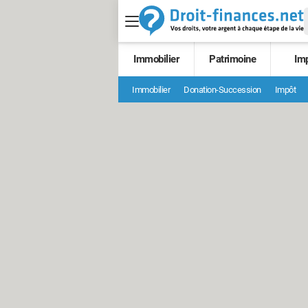
Immobilier
Patrimoine
Im
Immobilier
Donation-Succession
Impôt