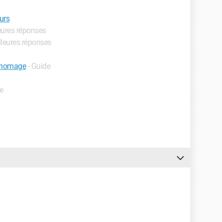
urs
leures réponses
lleures réponses
 chomage
- Guide
e