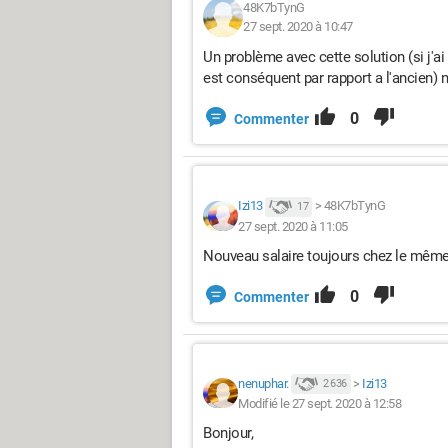
48K7bTynG
27 sept. 2020 à 10:47
Un problème avec cette solution (si j'ai
est conséquent par rapport a l'ancien) n
0
Commenter
Izi13
>
48K7bTynG
17
27 sept. 2020 à 11:05
Nouveau salaire toujours chez le mêm
0
Commenter
nenuphar.
>
Izi13
2 636
Modifié le 27 sept. 2020 à 12:58
Bonjour,