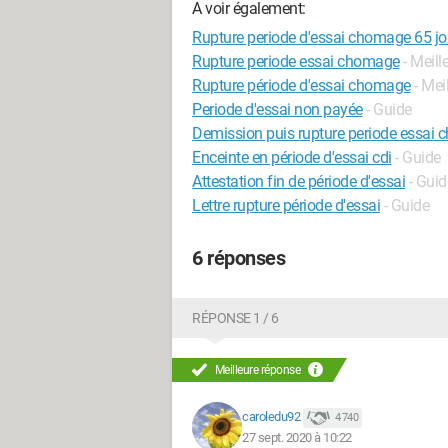
A voir également:
Rupture periode d'essai chomage 65 jo
Rupture periode essai chomage
- Meil
Rupture période d'essai chomage
- Mei
Periode d'essai non payée
- Guide
Demission puis rupture periode essai
Enceinte en période d'essai cdi
- Guide
Attestation fin de période d'essai
- Guid
Lettre rupture période d'essai
- Guide
6 réponses
RÉPONSE 1 / 6
Meilleure réponse
caroledu92
4 740
27 sept. 2020 à 10:22