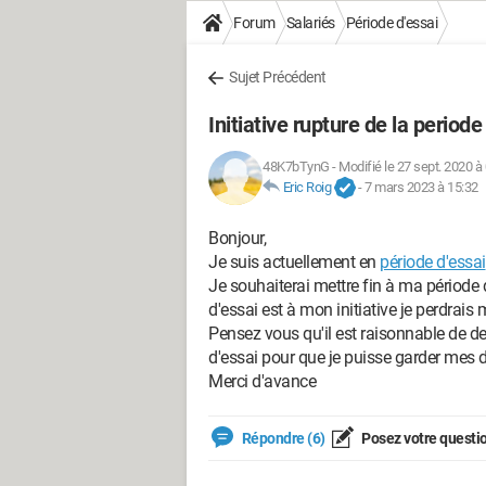
Forum
Salariés
Période d'essai
Sujet Précédent
Initiative rupture de la periode
48K7bTynG
-
Modifié le 27 sept. 2020 à
Eric Roig
-
7 mars 2023 à 15:32
Bonjour,
Je suis actuellement en
période d'essai
Je souhaiterai mettre fin à ma période d'
d'essai est à mon initiative je perdrais
Pensez vous qu'il est raisonnable de 
d'essai pour que je puisse garder mes
Merci d'avance
Répondre (6)
Posez votre questi