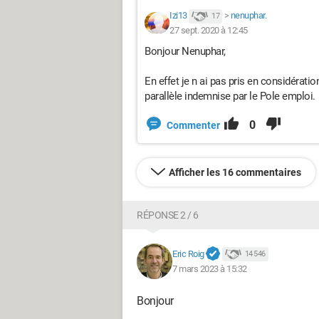
Izi13
>
nenuphar.
17
27 sept. 2020 à 12:45
Bonjour Nenuphar,
En effet je n ai pas pris en considératio
parallèle indemnise par le Pole emploi.
0
Commenter
Afficher les 16 commentaires
RÉPONSE 2 / 6
Eric Roig
14 546
7 mars 2023 à 15:32
Bonjour