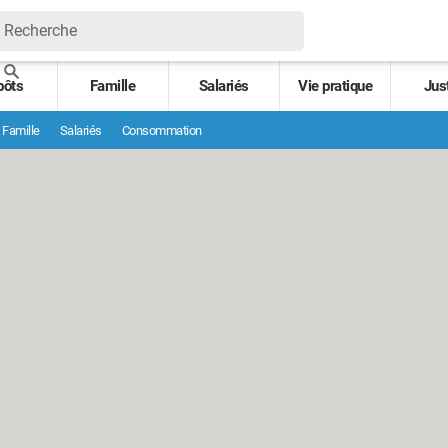
pôts
Famille
Salariés
Vie pratique
Jus
Famille
Salariés
Consommation