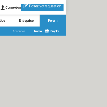
Posez votre
question
Connexion
tice
Entreprise
Forum
Annonces
Immo
Emploi