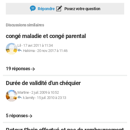
Répondre
Posez votre question
Discussions similaires
congé maladie et congé parental
Lil
-
17 avr. 2011 à 11:34
Hakima
-
20 nov. 2017 à 11:46
19 réponses
Durée de validité d'un chéquier
Martine
-
2 juil. 2009 à 10:52
k.lamity
-
15 juil. 2010 à 23:13
5 réponses