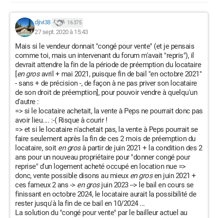
djivi38
16 375
27 sept. 2020 à 15:43
Mais si le vendeur donnait "congé pour vente" (et je pensais
comme toi, mais un intervenant du forum m'avait "repris"), il
devrait attendre la fin de la période de préemption du locataire
[
en gros
avril + mai 2021, puisque fin de bail "en octobre 2021"
- sans + de précision -, de façon à ne pas priver son locataire
de son droit de préemption], pour pouvoir vendre à quelqu'un
d'autre :
=> si le locataire achetait, la vente à Peps ne pourrait donc pas
avoir lieu.... :-( Risque à courir !
=> et si le locataire n'achetait pas, la vente à Peps pourrait se
faire seulement après la fin de ces 2 mois de préemption du
locataire, soit
en gros
à partir de juin 2021 + la condition des 2
ans pour un nouveau propriétaire pour "donner congé pour
reprise" d'un logement acheté occupé en location nue =>
donc, vente possible disons au mieux
en gros
en juin 2021 +
ces fameux 2 ans ->
en gros
juin 2023 --> le bail en cours se
finissant en octobre 2024, le locataire aurait la possibilité de
rester jusqu'à la fin de ce bail en 10/2024 ...
La solution du "congé pour vente" par le bailleur actuel au