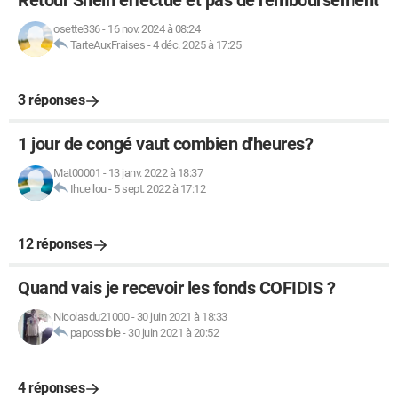
Retour Shein effectué et pas de remboursement
osette336
-
16 nov. 2024 à 08:24
TarteAuxFraises
-
4 déc. 2025 à 17:25
3 réponses
1 jour de congé vaut combien d'heures?
Mat00001
-
13 janv. 2022 à 18:37
Ihuellou
-
5 sept. 2022 à 17:12
12 réponses
Quand vais je recevoir les fonds COFIDIS ?
Nicolasdu21000
-
30 juin 2021 à 18:33
papossible
-
30 juin 2021 à 20:52
4 réponses