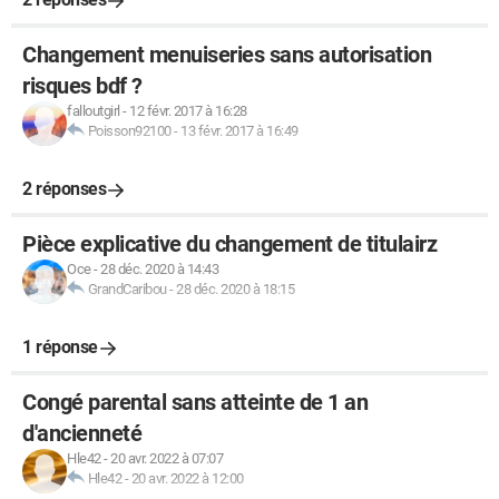
Changement menuiseries sans autorisation
risques bdf ?
falloutgirl
-
12 févr. 2017 à 16:28
Poisson92100
-
13 févr. 2017 à 16:49
2 réponses
Pièce explicative du changement de titulairz
Oce
-
28 déc. 2020 à 14:43
GrandCaribou
-
28 déc. 2020 à 18:15
1 réponse
Congé parental sans atteinte de 1 an
d'ancienneté
Hle42
-
20 avr. 2022 à 07:07
Hle42
-
20 avr. 2022 à 12:00