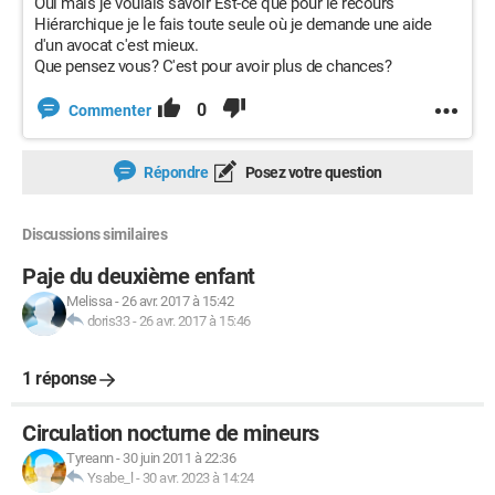
Oui mais je voulais savoir Est-ce que pour le recours
Hiérarchique je le fais toute seule où je demande une aide
d'un avocat c'est mieux.
Que pensez vous? C'est pour avoir plus de chances?
0
Commenter
Répondre
Posez votre question
Discussions similaires
Paje du deuxième enfant
Melissa
-
26 avr. 2017 à 15:42
doris33
-
26 avr. 2017 à 15:46
1 réponse
Circulation nocturne de mineurs
Tyreann
-
30 juin 2011 à 22:36
Ysabe_l
-
30 avr. 2023 à 14:24