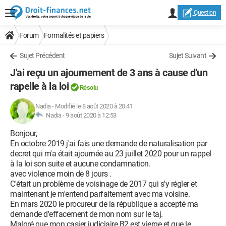
Question
Forum
Formalités et papiers
Sujet Précédent
Sujet Suivant
J'ai reçu un ajournement de 3 ans à cause d'un
rapelle à la loi
Résolu
Nadia
-
Modifié le 8 août 2020 à 20:41
Nadia -
9 août 2020 à 12:53
Bonjour,
En octobre 2019 j'ai fais une demande de naturalisation par
decret qui m'a était ajournée au 23 juillet 2020 pour un rappel
à la loi son suite et aucune condamnation.
avec violence moin de 8 jours .
C'était un problème de voisinage de 2017 qui s'y régler et
maintenant je m'entend parfaitement avec ma voisine.
En mars 2020 le procureur de la république a accepté ma
demande d'effacement de mon nom sur le taj.
Malgré que mon casier judiciaire B2 est vierge et que le