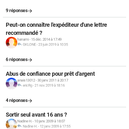
9 réponses
Peut-on connaître l'expéditeur d'une lettre
recommandé ?
hanami
-
15 déc. 2014 à 17:49
GKLONE
-
23 juin 2019 à 10:35
6 réponses
Abus de confiance pour prêt d'argent
anais13012
-
30 janv. 2011 à 20:17
ericRg
-
21 nov. 2019 à 18:16
4 réponses
Sortir seul avant 16 ans ?
Nadine H.
-
10 janv. 2009 à 18:07
Nadine H.
-
12 janv. 2009 à 17:55