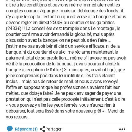
ait relu les conditions et ouvrons même immédiatement les
comptes courant /épargne.. mais au déblocage des fonds.. il
n’y a que le capital restant du qui est versé à la banque et nous
devons régler en direct 2500€ au courtier et les garanties
(2483€)!!! La conseillère s’est trompée dans Le montage , le
courtier confirme avoir demandé la globalité, mais après
discussion avec la banque, on ne peut plus rien faire ...
j’estime ne pas avoir bénéficié d’un service efficace, ni de la
banque, ni du courtier et celui-ci me réclame maintenant le
paiement total de sa prestation... même s’il avoue ne pas avoir
vérifié la proposition de la banque.. j’avais pourtant alerté la
banque à réception de l’offre ( 3 mois après, covid oblige), que
je ne comprenais pas dans leur intitulé si les frais étaient
inclus... mais pas de retour de mail, et nous avons renvoyé
l’offre en supposant que les professionnels avaient fait leur
métier.. que dois-je faire? Je ne peux envisager de payer une
prestation qui n’est pas celle proposée initialement, c’est à dire
« vous pouvez y aller les yeux fermés, vous n’aurez rien à
débourser, tout sera lissé dans votre nouveau prêt « . Merci de
vos retours..
Répondre (1)
Partager