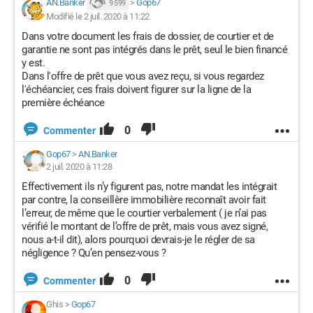
AN.Banker
>
Gop67
9 599
Modifié le 2 juil. 2020 à 11:22
Dans votre document les frais de dossier, de courtier et de
garantie ne sont pas intégrés dans le prêt, seul le bien financé
y est.
Dans l'offre de prêt que vous avez reçu, si vous regardez
l'échéancier, ces frais doivent figurer sur la ligne de la
première échéance
0
Commenter
Gop67
>
AN.Banker
2 juil. 2020 à 11:28
Effectivement ils n’y figurent pas, notre mandat les intégrait
par contre, la conseillère immobilière reconnaît avoir fait
l’erreur, de même que le courtier verbalement ( je n’ai pas
vérifié le montant de l’offre de prêt, mais vous avez signé,
nous a-t-il dit), alors pourquoi devrais-je le régler de sa
négligence ? Qu’en pensez-vous ?
0
Commenter
Ghis
>
Gop67