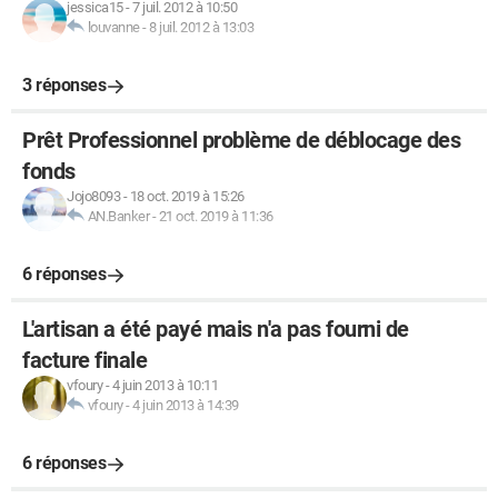
jessica15
-
7 juil. 2012 à 10:50
louvanne
-
8 juil. 2012 à 13:03
3 réponses
Prêt Professionnel problème de déblocage des
fonds
Jojo8093
-
18 oct. 2019 à 15:26
AN.Banker
-
21 oct. 2019 à 11:36
6 réponses
L'artisan a été payé mais n'a pas fourni de
facture finale
vfoury
-
4 juin 2013 à 10:11
vfoury
-
4 juin 2013 à 14:39
6 réponses