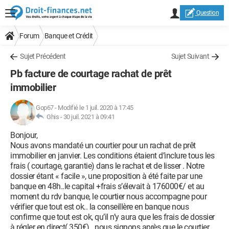
Question
Forum
Banque et Crédit
Sujet Précédent
Sujet Suivant
Pb facture de courtage rachat de prêt
immobilier
Gop67
-
Modifié le 1 juil. 2020 à 17:45
Ghis -
30 juil. 2021 à 09:41
Bonjour,
Nous avons mandaté un courtier pour un rachat de prêt
immobilier en janvier. Les conditions étaient d’inclure tous les
frais ( courtage, garantie) dans le rachat et de lisser . Notre
dossier étant « facile », une proposition à été faite par une
banque en 48h..le capital +frais s’élevait à 176000€/ et au
moment du rdv banque, le courtier nous accompagne pour
vérifier que tout est ok.. la conseillère en banque nous
confirme que tout est ok, qu’il n’y aura que les frais de dossier
à régler en direct( 350€).. nous signons après que le courtier