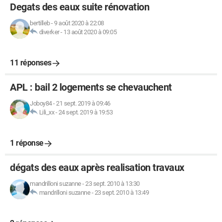
Degats des eaux suite rénovation
bertilleb
-
9 août 2020 à 22:08
diverker
-
13 août 2020 à 09:05
11 réponses
APL : bail 2 logements se chevauchent
Joboy84
-
21 sept. 2019 à 09:46
Lili_xx
-
24 sept. 2019 à 19:53
1 réponse
dégats des eaux après realisation travaux
mandrilloni suzanne
-
23 sept. 2010 à 13:30
mandrilloni suzanne
-
23 sept. 2010 à 13:49