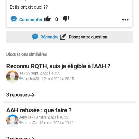
Et ils ont dit quoi ??
0
Commenter
Répondre
Posez votre question
Discussions similaires
Reconnu RQTH, suis je éligible à l'AAH ?
lea
-
29 sept. 2022 à 13:55
zoulou33
-
12 mai 2024 à 20:15
3 réponses
AAH refusée : que faire ?
Berry13
-
18 mars 2024 à 16:53
kang74
-
18 mars 2024 à 19:11
2 réponses