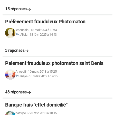
15 réponses
Prélèvement frauduleux Photomaton
lepoussin
-
13 mai 2024 à 18:54
Alicia
-
18 févr. 2025 à 14:43
3 réponses
Paiement frauduleux photomaton saint Denis
Anesofi
-
10 mars 2018 à 15:25
Inaje
-
10 mars 2019 à 14:15
43 réponses
Banque frais "effet domicilié"
nathlylou
-
23 févr. 2010 à 10:15