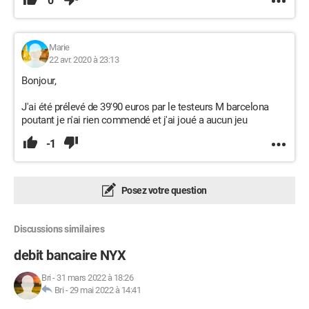
0
Marie
22 avr. 2020 à 23:13
Bonjour,
J'ai été prélevé de 39'90 euros par le testeurs M barcelona
poutant je n'ai rien commendé et j'ai joué a aucun jeu
-1
Posez votre question
Discussions similaires
debit bancaire NYX
Bri
-
31 mars 2022 à 18:26
Bri
-
29 mai 2022 à 14:41