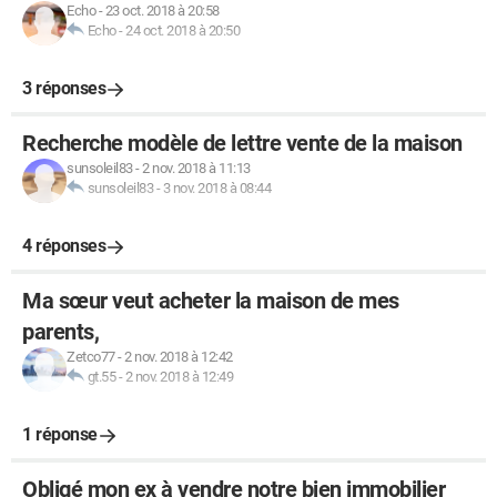
Echo
-
23 oct. 2018 à 20:58
Echo
-
24 oct. 2018 à 20:50
3 réponses
Recherche modèle de lettre vente de la maison
sunsoleil83
-
2 nov. 2018 à 11:13
sunsoleil83
-
3 nov. 2018 à 08:44
4 réponses
Ma sœur veut acheter la maison de mes
parents,
Zetco77
-
2 nov. 2018 à 12:42
gt.55
-
2 nov. 2018 à 12:49
1 réponse
Obligé mon ex à vendre notre bien immobilier