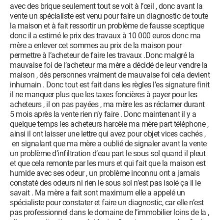
avec des brique seulement tout se voit à l’œil , donc avant la
vente un spécialiste est venu pour faire un diagnostic de toute
la maison et à fait ressortir un problème de fausse sceptique
donc il a estimé le prix des travaux à 10 000 euros donc ma
mère a enlever cet sommes au prix de la maison pour
permettre à l’acheteur de faire les travaux .Donc malgré la
mauvaise foi de l’acheteur ma mère a décidé de leur vendre la
maison , dés personnes vraiment de mauvaise foi cela devient
inhumain . Donc tout est fait dans les règles l’es signature finit
il ne manquer plus que les taxes foncières à payer pour les
acheteurs , il on pas payées , ma mère les as réclamer durant
5 mois après la vente rien n’y faire . Donc maintenant il y a
quelque temps les acheteurs harcèle ma mère part téléphone ,
ainsi il ont laisser une lettre qui avez pour objet vices cachés ,
en signalant que ma mère a oublié de signaler avant la vente
un problème d’infiltration d’eau part le sous sol quand il pleut
et que cela remonte par les murs et qui fait que la maison est
humide avec ses odeur , un problème inconnu ont a jamais
constaté des odeurs ni rien le sous sol n’est pas isolé ça il le
savait . Ma mère a fait sont maximum elle a appelé un
spécialiste pour constater et faire un diagnostic, car elle n’est
pas professionnel dans le domaine de l’immobilier loins de la ,