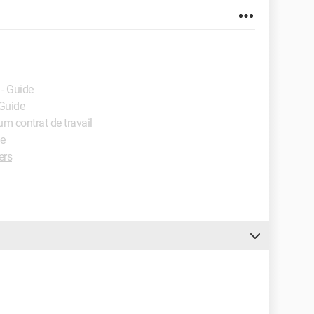
- Guide
 Guide
um contrat de travail
de
ers