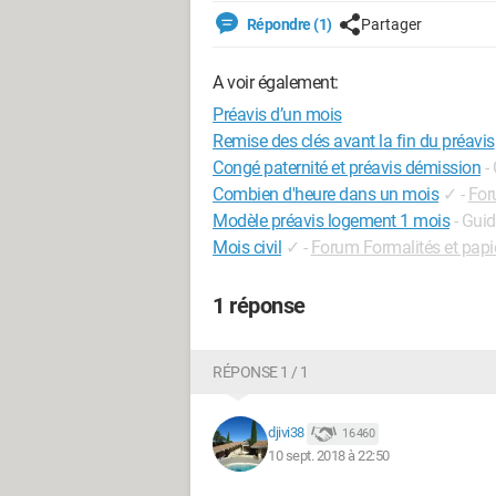
Répondre (1)
Partager
A voir également:
Préavis d’un mois
Remise des clés avant la fin du préavis
Congé paternité et préavis démission
-
Combien d'heure dans un mois
✓
-
For
Modèle préavis logement 1 mois
- Gui
Mois civil
✓
-
Forum Formalités et papi
1 réponse
RÉPONSE 1 / 1
djivi38
16 460
10 sept. 2018 à 22:50