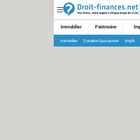
Immobilier
Patrimoine
Im
Immobilier
Donation-Succession
Impôt