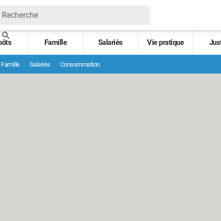
pôts
Famille
Salariés
Vie pratique
Jus
Famille
Salariés
Consommation