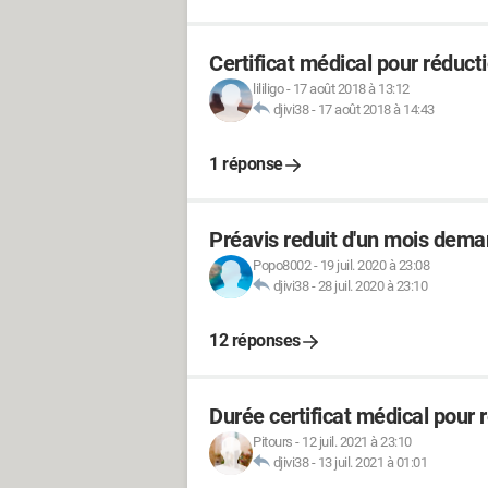
Certificat médical pour réduct
lililigo
-
17 août 2018 à 13:12
djivi38
-
17 août 2018 à 14:43
1 réponse
Préavis reduit d'un mois dema
Popo8002
-
19 juil. 2020 à 23:08
djivi38
-
28 juil. 2020 à 23:10
12 réponses
Durée certificat médical pour r
Pitours
-
12 juil. 2021 à 23:10
djivi38
-
13 juil. 2021 à 01:01