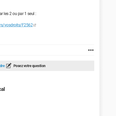
r les 2 ou par 1 seul :
iers/vosdroits/F2562
dre
Posez votre question
cal