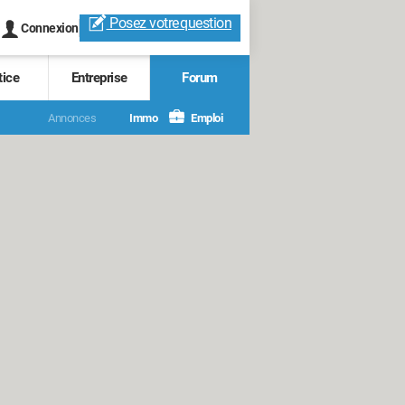
Posez votre
question
Connexion
tice
Entreprise
Forum
Annonces
Immo
Emploi