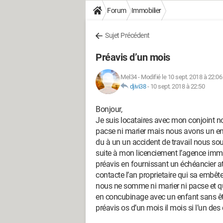
Forum
Immobilier
Sujet Précédent
Préavis d’un mois
Mel34
-
Modifié le 10 sept. 2018 à 22:06
djivi38
-
10 sept. 2018 à 22:50
Bonjour,
Je suis locataires avec mon conjoint 
pacse ni marier mais nous avons un enfa
du à un un accident de travail nous so
suite à mon licenciement l’agence immo
préavis en fournissant un échéancier a
contacte l’an proprietaire qui sa embête
nous ne somme ni marier ni pacse et que
en concubinage avec un enfant sans êt
préavis os d’un mois il mois si l’un des 