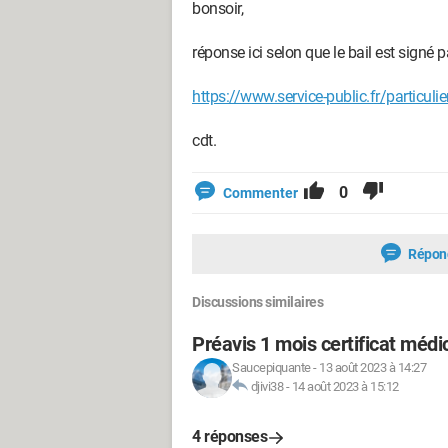
bonsoir,
réponse ici selon que le bail est signé pa
https://www.service-public.fr/particul
cdt.
0
Commenter
Répon
Discussions similaires
Préavis 1 mois certificat médi
Saucepiquante
-
13 août 2023 à 14:27
djivi38
-
14 août 2023 à 15:12
4 réponses