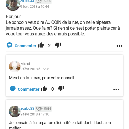
zoulou33
5 014
9 févr. 2018 à 10:44
Bonjour
Le boncoin veut dire AU COIN de la rue, on ne le répétera
jamais assez. Que faire? Si rien si ce n'est porter plainte car à
votre tour vous aurez des ennuis possible.
2
Commenter
Miroui
9 févr. 2018 à 16:26
Merci en tout cas, pour votre conseil
0
Commenter
zoulou33
5 014
9 févr. 2018 à 17:10
Je pensais à l'usurpation d'identité en fait dont il faut s'en
méfier.