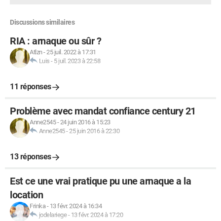
Discussions similaires
RIA : arnaque ou sûr ?
Atlzn
-
25 juil. 2022 à 17:31
Luis
-
5 juil. 2023 à 22:58
11 réponses
Problème avec mandat confiance century 21
Anne2545
-
24 juin 2016 à 15:23
Anne2545
-
25 juin 2016 à 22:30
13 réponses
Est ce une vrai pratique pu une arnaque a la
location
Frinka
-
13 févr. 2024 à 16:34
jodelariege
-
13 févr. 2024 à 17:20