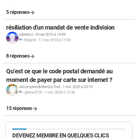
5 réponses
résiliation d'un mandat de vente indivision
valedeco
-
8 mai 2010 à 19:09
lbigaret
-
11 mai 2010 à 11:04
8 réponses
Qu’est ce que le code postal demandé au
moment de payer par carte sur internet ?
JeComprendsRienDuTout
-
1 nov. 2020 à 00:19
gitane2229
-
1 nov. 2020 à 12:38
15 réponses
DEVENEZ MEMBRE EN QUELQUES CLICS