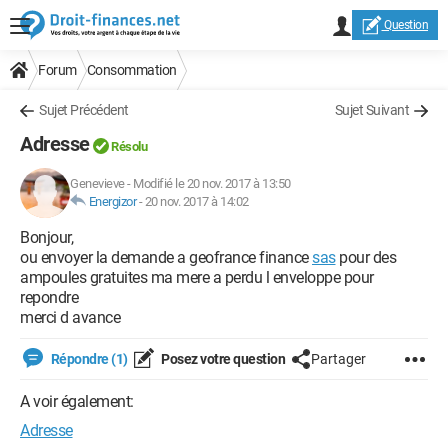
Question
Forum
Consommation
Sujet Précédent
Sujet Suivant
Adresse
Résolu
Genevieve
-
Modifié le 20 nov. 2017 à 13:50
Energizor
-
20 nov. 2017 à 14:02
Bonjour,
ou envoyer la demande a geofrance finance
sas
pour des
ampoules gratuites ma mere a perdu l enveloppe pour
repondre
merci d avance
Répondre (1)
Posez votre question
Partager
A voir également:
Adresse