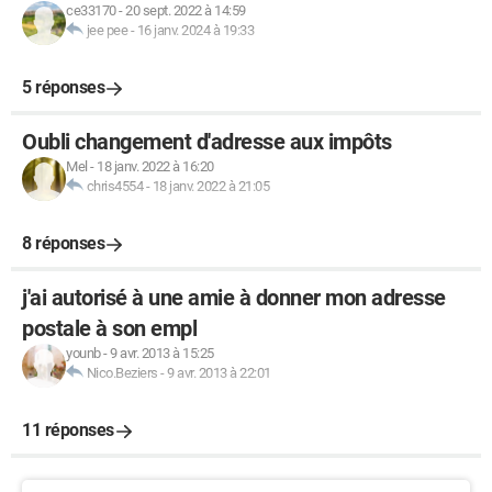
ce33170
-
20 sept. 2022 à 14:59
jee pee
-
16 janv. 2024 à 19:33
5 réponses
Oubli changement d'adresse aux impôts
Mel
-
18 janv. 2022 à 16:20
chris4554
-
18 janv. 2022 à 21:05
8 réponses
j'ai autorisé à une amie à donner mon adresse
postale à son empl
younb
-
9 avr. 2013 à 15:25
Nico.Beziers
-
9 avr. 2013 à 22:01
11 réponses