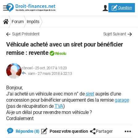
Question
Forum
Impôts
Sujet Précédent
Sujet Suivant
Véhicule acheté avec un siret pour bénéficier
remise : revente
Résolu
cbnoel
-
25 oct. 2017 à 15:23
xam -
27 mars 2018 à 22:13
Bonjour,
J'ai acheté un véhicule avec mon n° de
siret
auprès d'une
concession pour bénéficier uniquement des la remise
garage
(pas de récupération de
TVA
)
Ai-je un délai pour revendre mon véhicule ?
Cordialement
Répondre (8)
Posez votre question
Partager