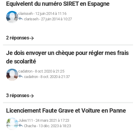
Equivelent du numéro SIRET en Espagne
clarisseh
-
12 juin 2014 à 11:16
clarisseh
-
27 juin 2014 à 10:27
2 réponses
Je dois envoyer un chèque pour régler mes frais
de scolarité
cadatron
-
8 oct. 2020 à 21:25
cadatron
-
8 oct. 2020 à 21:37
3 réponses
Licenciement Faute Grave et Voiture en Panne
Jules111
-
24 mars 2021 à 17:23
Chacha
-
13 déc. 2023 à 18:23