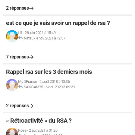
2 réponses
est ce que je vais avoir un rappel de rsa ?
fff
-
28 juin 2021 à 15:49
Natsu
-
4 nov. 2021 à 12:57
7 réponses
Rappel rsa sur les 3 derniers mois
My.DFrance
-
2 août 2018 à 13:36
SAMSAM75
-
6 oct. 2020 à 09:20
2 réponses
« Rétroactivité » du RSA ?
Rose
-
2 avr. 2021 à 01:20