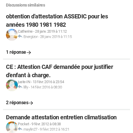
Discussions similaires
obtention d'attestation ASSEDIC pour les
années 1980 1981 1982
Catherine
-
28 janv. 2019 à 11:12
Energizor
-
28 janv. 2019 à 11:15
1 réponse
CE : Attestion CAF demandée pour justifier
d'enfant à charge.
juste-IN
-
13 févr. 2016 à 23:54
lilly
-
14 févr. 2016 à 08:30
2 réponses
Demande attestation entretien climatisation
Pocket
-
9 févr. 2012 à 08:38
maylin27
-
9 févr. 2012 à 16:21