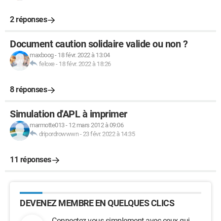
2 réponses
Document caution solidaire valide ou non ?
maxboog
-
18 févr. 2022 à 13:04
feloxe
-
18 févr. 2022 à 18:26
8 réponses
Simulation d'APL à imprimer
marmotte013
-
12 mars 2012 à 09:06
dripordrowwwn
-
23 févr. 2022 à 14:35
11 réponses
DEVENEZ MEMBRE EN QUELQUES CLICS
Connectez-vous simplement avec ceux qui