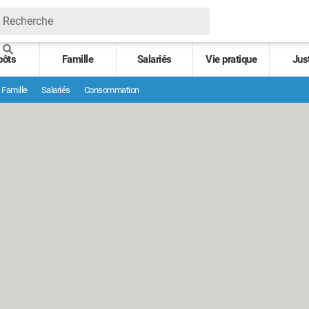
pôts
Famille
Salariés
Vie pratique
Jus
Famille
Salariés
Consommation