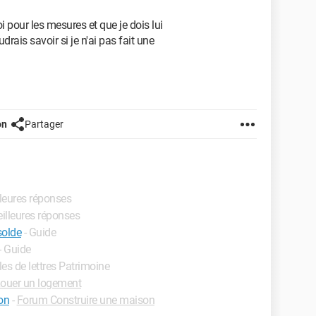
pour les mesures et que je dois lui
drais savoir si je n'ai pas fait une
on
Partager
lleures réponses
eilleures réponses
solde
- Guide
- Guide
les de lettres Patrimoine
ouer un logement
on
-
Forum Construire une maison