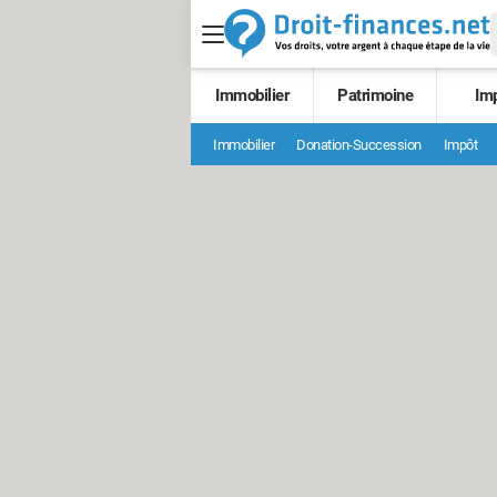
Immobilier
Patrimoine
Im
Immobilier
Donation-Succession
Impôt