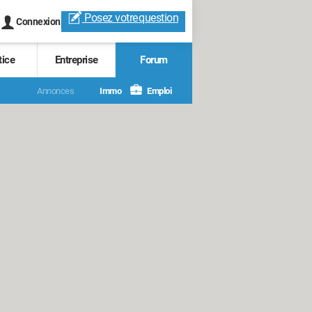
Posez votre
question
Connexion
tice
Entreprise
Forum
Annonces
Immo
Emploi