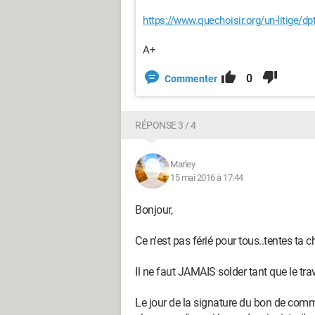
https://www.quechoisir.org/un-litige/dp
A+
0
Commenter
RÉPONSE 3 / 4
Marley
15 mai 2016 à 17:44
Bonjour,
Ce n'est pas férié pour tous..tentes ta 
Il ne faut JAMAIS solder tant que le trav
Le jour de la signature du bon de comman