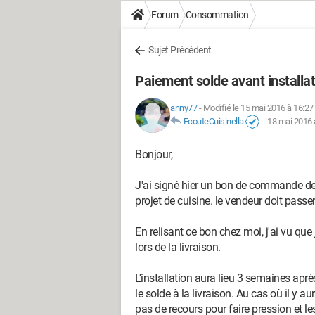
Forum
Consommation
Sujet Précédent
Paiement solde avant installati
anny77
-
Modifié le 15 mai 2016 à 16:27
EcouteCuisinella
-
18 mai 2016 
Bonjour,
J'ai signé hier un bon de commande de p
projet de cuisine. le vendeur doit pass
En relisant ce bon chez moi, j'ai vu qu
lors de la livraison.
L'installation aura lieu 3 semaines après
le solde à la livraison. Au cas où il y aur
pas de recours pour faire pression et les