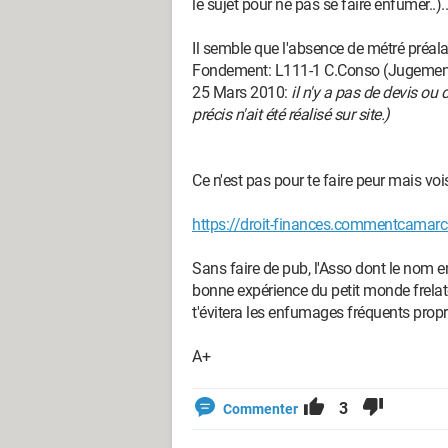
le sujet pour ne pas se faire enfumer..)..
Il semble que l'absence de métré préala
Fondement: L111-1 C.Conso (Jugements
25 Mars 2010:
il n'y a pas de devis o
précis n'ait été réalisé sur site.)
Ce n'est pas pour te faire peur mais vois
https://droit-finances.commentcama
Sans faire de pub, l'Asso dont le nom e
bonne expérience du petit monde frelaté
t'évitera les enfumages fréquents propre
A+
3
Commenter