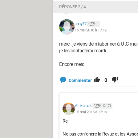
RÉPONSE 2 / 4
anny77
1
15 mai 2016 à 17:12
merci, je viens de m'abonner à U .C mais
je les contacterai mardi.
Encore merci
0
Commenter
Afrikarnak
12 171
15 mai 2016 à 17:16
Re:
Ne pas confondre la Revue et les Assoc