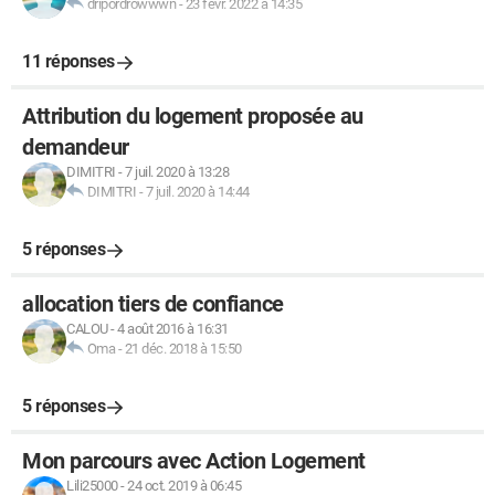
dripordrowwwn
-
23 févr. 2022 à 14:35
11 réponses
Attribution du logement proposée au
demandeur
DIMITRI
-
7 juil. 2020 à 13:28
DIMITRI
-
7 juil. 2020 à 14:44
5 réponses
allocation tiers de confiance
CALOU
-
4 août 2016 à 16:31
Oma
-
21 déc. 2018 à 15:50
5 réponses
Mon parcours avec Action Logement
Lili25000
-
24 oct. 2019 à 06:45