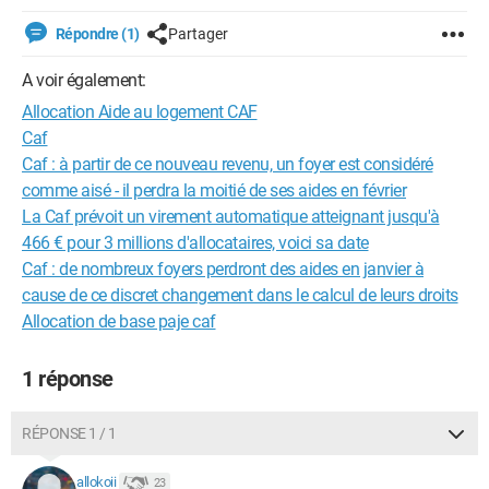
Répondre (1)
Partager
A voir également:
Allocation Aide au logement CAF
Caf
Caf : à partir de ce nouveau revenu, un foyer est considéré
comme aisé - il perdra la moitié de ses aides en février
La Caf prévoit un virement automatique atteignant jusqu'à
466 € pour 3 millions d'allocataires, voici sa date
Caf : de nombreux foyers perdront des aides en janvier à
cause de ce discret changement dans le calcul de leurs droits
Allocation de base paje caf
1 réponse
RÉPONSE 1 / 1
allokoii
23