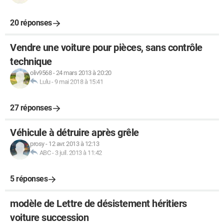
20 réponses
Vendre une voiture pour pièces, sans contrôle
technique
oliv9568
-
24 mars 2013 à 20:20
Lulu
-
9 mai 2018 à 15:41
27 réponses
Véhicule à détruire après grêle
prosy
-
12 avr. 2013 à 12:13
ABC
-
3 juil. 2013 à 11:42
5 réponses
modèle de Lettre de désistement héritiers
voiture succession