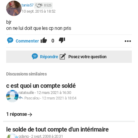
tania57
8 525
10 sept. 2015 à 18:52
bjr
on ne lui doit que les cp non pris
0
Commenter
Répondre
Posez votre question
Discussions similaires
c est quoi un compte soldé
ratatouille
-
12 mars 2021 à 16:30
Pascalou
-
12 mars 2021 à 18:04
1 réponse
le solde de tout compte d'un intérimaire
gdang
-
2 sept. 2008 à 20:31