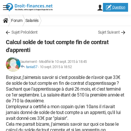
Question
Forum
Salariés
Sujet Précédent
Sujet Suivant
Calcul solde de tout compte fin de contrat
d'apprenti
lauriement
-
Modifié le 10 sept. 2015 à 18:45
tania57
-
10 sept. 2015 à 18:52
Bonjour, j'aimerais savoir si c'est possible de n'avoir que 33€
de solde de tout compte en fin de contrat d'apprentissage ?
Sachant que l'apprentissage à duré 26 mois, et c'est terminé
ce 1er septembre. La salaire étant de 510 la première année et
de 710 la deuxième.
L'employeur a certifié a mon copain qu'en 10ans il n'avait
jamais donné de solde de tout compte a un apprenti, qu'il lui
avait donné ces 33€ par "plaisir".
Cela me parrait bizarre, j'aimerais savoir sur quoi ce base le
calcul du solde de tout compte, et si les apprentis on