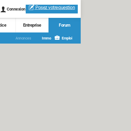
Posez votre
question
Connexion
tice
Entreprise
Forum
Annonces
Immo
Emploi