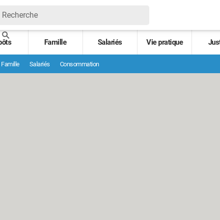
pôts
Famille
Salariés
Vie pratique
Jus
Famille
Salariés
Consommation