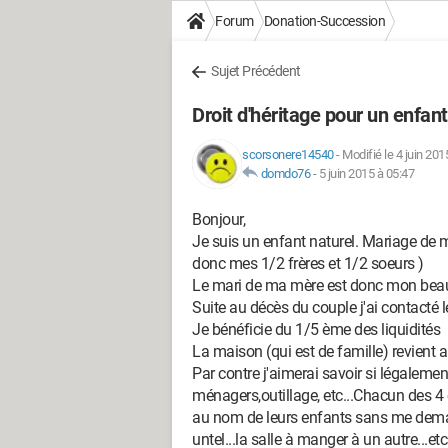
Forum
Donation-Succession
Sujet Précédent
Droit d'héritage pour un enfant
scorsonere14540
-
Modifié le 4 juin 201
domdo76
-
5 juin 2015 à 05:47
Bonjour,
Je suis un enfant naturel. Mariage de m
donc mes 1/2 frères et 1/2 soeurs )
Le mari de ma mère est donc mon beau-p
Suite au décès du couple j'ai contacté l
Je bénéficie du 1/5 ème des liquidités
La maison (qui est de famille) revient 
Par contre j'aimerai savoir si légalement
ménagers,outillage, etc...Chacun des 4 
au nom de leurs enfants sans me dem
untel...la salle à manger à un autre...etc