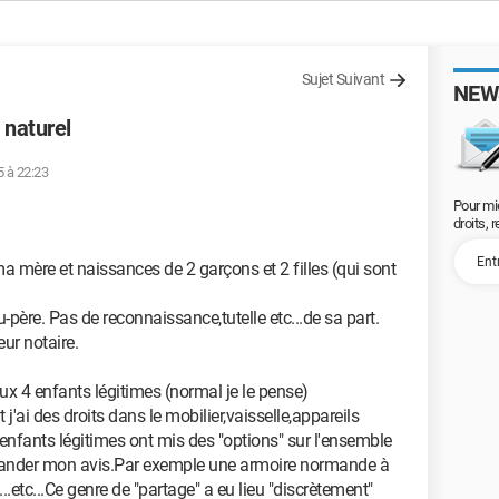
Sujet Suivant
NEW
 naturel
5 à 22:23
Pour mi
droits, 
a mère et naissances de 2 garçons et 2 filles (qui sont
ère. Pas de reconnaissance,tutelle etc...de sa part.
eur notaire.
aux 4 enfants légitimes (normal je le pense)
 j'ai des droits dans le mobilier,vaisselle,appareils
enfants légitimes ont mis des "options" sur l'ensemble
ander mon avis.Par exemple une armoire normande à
...etc...Ce genre de "partage" a eu lieu "discrètement"