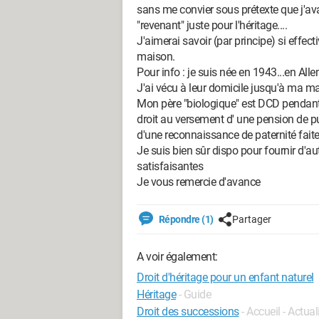
sans me convier sous prétexte que j'ava
"revenant" juste pour l'héritage....
J'aimerai savoir (par principe) si effect
maison.
Pour info : je suis née en 1943...en All
J'ai vécu à leur domicile jusqu'à ma ma
Mon père "biologique" est DCD pendant
droit au versement d' une pension de pu
d'une reconnaissance de paternité faite
Je suis bien sûr dispo pour fournir d'au
satisfaisantes
Je vous remercie d'avance
Répondre (1)
Partager
A voir également:
Droit d'héritage pour un enfant naturel
Héritage
- Guide
Droit des successions
- Accueil - Actual