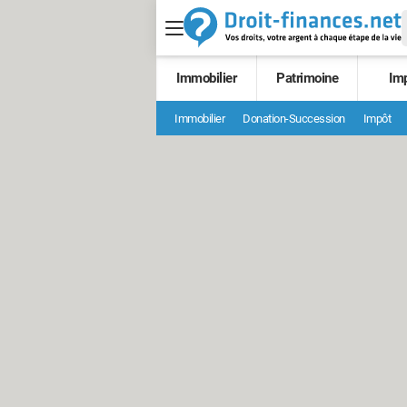
Immobilier
Patrimoine
Im
Immobilier
Donation-Succession
Impôt