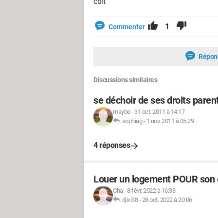
cdlt
1
Commenter
Répon
Discussions similaires
se déchoir de ses droits paren
maybe
-
31 oct. 2011 à 14:17
sophiag
-
1 nov. 2011 à 05:29
4 réponses
Louer un logement POUR son 
Cha
-
8 févr. 2022 à 16:38
djivi38
-
28 oct. 2022 à 20:06