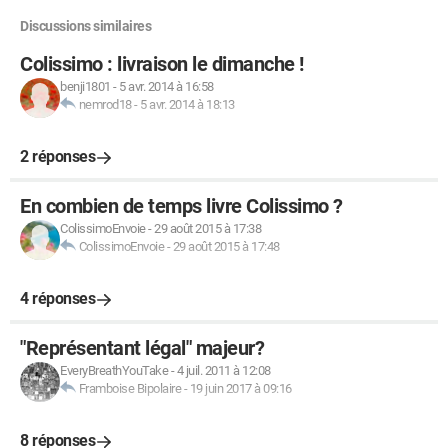
Discussions similaires
Colissimo : livraison le dimanche !
benji1801
-
5 avr. 2014 à 16:58
nemrod18
-
5 avr. 2014 à 18:13
2 réponses
En combien de temps livre Colissimo ?
ColissimoEnvoie
-
29 août 2015 à 17:38
ColissimoEnvoie
-
29 août 2015 à 17:48
4 réponses
"Représentant légal" majeur?
EveryBreathYouTake
-
4 juil. 2011 à 12:08
Framboise Bipolaire
-
19 juin 2017 à 09:16
8 réponses