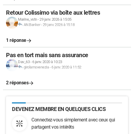
Retour Colissimo via boîte aux lettres
Marine_vstn
-
29 janv. 2026 à 15:05
AN.Banker
-
29 janv. 2026 à 15:18
1 réponse
Pas en tort mais sans assurance
Dav_63
-
6 janv. 2020 à 10:23
girolamovenezia
-
6 janv. 2020 à 11:52
2 réponses
DEVENEZ MEMBRE EN QUELQUES CLICS
Connectez-vous simplement avec ceux qui
partagent vos intérêts