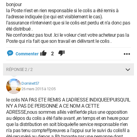
bonjour
la Poste n'est en rien responsable si le colis a été remis à
l'adresse indiquée (ce qui est visiblement le cas).
l'assurance n'intervient que si le colis est perdu et n'a donc pas
été distribué .
Ne confondez pas tout .Ici le voleur c'est votre acheteur pas la
Poste qui n'a fait que son travail en délivrant le colis .
2
Commenter
RÉPONSE 2 / 2
Dominet57
26 mars 2015 à 12:05
le colis N'A PAS ETE REMIS A L'ADRESSE INDIQUEE!PUISQU'IL
N'Y A PAS DE PERSONNE A CE NOM A CETTE
ADRESSE,nous sommes allés vérifier!de plus une opposition
au dépos du colis a été faite avant ,en temps et en heure pour
que la distribution en soit bloquée!le service responsable n'en
n'a pas tenu compte!!!preuves a l'appui sur le suivi du colis!il a
été recupéré au depos a 8h tapante par une personne dont