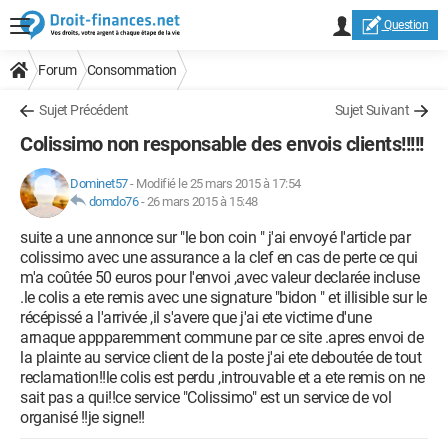
Question
Forum
Consommation
Sujet Précédent
Sujet Suivant
Colissimo non responsable des envois clients!!!!!
Dominet57
-
Modifié le 25 mars 2015 à 17:54
domdo76
-
26 mars 2015 à 15:48
suite a une annonce sur "le bon coin " j'ai envoyé l'article par
colissimo avec une assurance a la clef en cas de perte ce qui
m'a coûtée 50 euros pour l'envoi ,avec valeur declarée incluse
.le colis a ete remis avec une signature "bidon " et illisible sur le
récépissé a l'arrivée ,il s'avere que j'ai ete victime d'une
arnaque appparemment commune par ce site .apres envoi de
la plainte au service client de la poste j'ai ete deboutée de tout
reclamation!!le colis est perdu ,introuvable et a ete remis on ne
sait pas a qui!!ce service "Colissimo" est un service de vol
organisé !!je signe!!