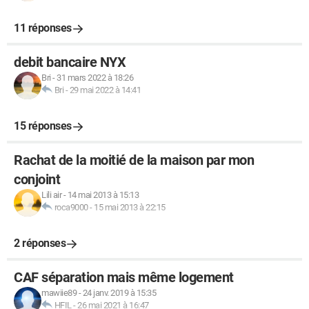
11 réponses
debit bancaire NYX
Bri
-
31 mars 2022 à 18:26
Bri
-
29 mai 2022 à 14:41
15 réponses
Rachat de la moitié de la maison par mon
conjoint
Lili air
-
14 mai 2013 à 15:13
roca9000
-
15 mai 2013 à 22:15
2 réponses
CAF séparation mais même logement
mawiie89
-
24 janv. 2019 à 15:35
HFIL
-
26 mai 2021 à 16:47