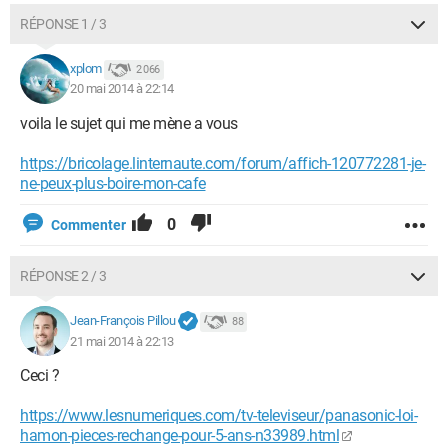
RÉPONSE 1 / 3
xplom
2 066
20 mai 2014 à 22:14
voila le sujet qui me mène a vous
https://bricolage.linternaute.com/forum/affich-120772281-je-
ne-peux-plus-boire-mon-cafe
0
Commenter
RÉPONSE 2 / 3
Jean-François Pillou
88
21 mai 2014 à 22:13
Ceci ?
https://www.lesnumeriques.com/tv-televiseur/panasonic-loi-
hamon-pieces-rechange-pour-5-ans-n33989.html