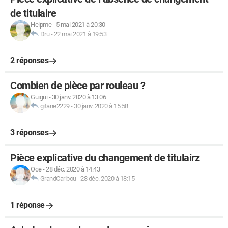
de titulaire
Helpme
-
5 mai 2021 à 20:30
Dru
-
22 mai 2021 à 19:53
2 réponses
Combien de pièce par rouleau ?
Guigui
-
30 janv. 2020 à 13:06
gitane2229
-
30 janv. 2020 à 15:58
3 réponses
Pièce explicative du changement de titulairz
Oce
-
28 déc. 2020 à 14:43
GrandCaribou
-
28 déc. 2020 à 18:15
1 réponse