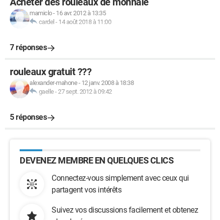
Acheter des rouleaux de monnaie
mamiclo
-
16 avr. 2012 à 13:35
cardel
-
14 août 2018 à 11:00
7 réponses
rouleaux gratuit ???
alexander-mahone
-
12 janv. 2008 à 18:38
gaelle
-
27 sept. 2012 à 09:42
5 réponses
DEVENEZ MEMBRE EN QUELQUES CLICS
Connectez-vous simplement avec ceux qui
partagent vos intérêts
Suivez vos discussions facilement et obtenez