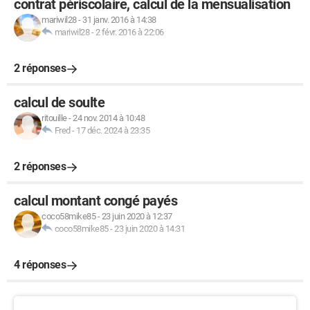
contrat périscolaire, calcul de la mensualisation
mariwil28
-
31 janv. 2016 à 14:38
mariwil28
-
2 févr. 2016 à 22:06
2 réponses
calcul de soulte
ritouille
-
24 nov. 2014 à 10:48
Fred
-
17 déc. 2024 à 23:35
2 réponses
calcul montant congé payés
coco58mike85
-
23 juin 2020 à 12:37
coco58mike85
-
23 juin 2020 à 14:31
4 réponses