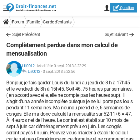
Question
Forum
Famille
Garde d'enfants
Sujet Précédent
Sujet Suivant
Complètement perdue dans mon calcul de
mensualisation
Lili0012
-
Modifié le 3 sept. 2013 à 22:29
Lili0012
-
3 sept. 2013 à 22:56
Bonjour, je fais garder Louis du lundi au jeudi de 8 h à 17h45
et le vendredi de 8h à 15h45. Soit 46, 75 heures par semaines.
( en accord avec elle, elle ne compte pas les heures sup). Il
s'agit d'una année incomplète puisque je ne lui porte pas louis
pendant 11 semaines. Ma nounou prend elle, 6 semaines de
congés. Elle m'a donc calculé la mensualité sur 52-11+6 = 47.
À. 4 euros net de l'heure. Le contrat est établi sur 10 mois de
sept à juin car déménagement prévu en juin. Les congés
seront payés fin juin. Pouvez vous m'aider à établir le calcul
car je n'ai pas d'expérience en ce domaine et ne comprend pas