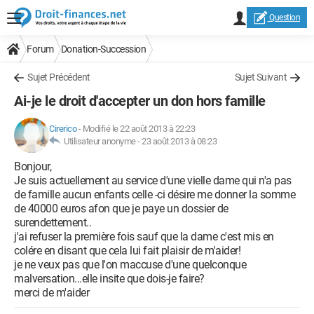
Question
Forum
Donation-Succession
Sujet Précédent
Sujet Suivant
Ai-je le droit d'accepter un don hors famille
Cirerico
-
Modifié le 22 août 2013 à 22:23
Utilisateur anonyme -
23 août 2013 à 08:23
Bonjour,
Je suis actuellement au service d'une vielle dame qui n'a pas
de famille aucun enfants celle -ci désire me donner la somme
de 40000 euros afon que je paye un dossier de
surendettement..
j'ai refuser la première fois sauf que la dame c'est mis en
colére en disant que cela lui fait plaisir de m'aider!
je ne veux pas que l'on maccuse d'une quelconque
malversation...elle insite que dois-je faire?
merci de m'aider