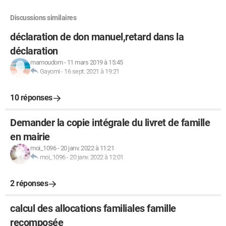
Discussions similaires
déclaration de don manuel,retard dans la
déclaration
mamoudom
-
11 mars 2019 à 15:45
Gayomi
-
16 sept. 2021 à 19:21
10 réponses
Demander la copie intégrale du livret de famille
en mairie
moi_1096
-
20 janv. 2022 à 11:21
moi_1096
-
20 janv. 2022 à 12:01
2 réponses
calcul des allocations familiales famille
recomposée