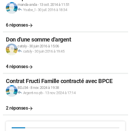
manda-anda
-
13 oct. 2014 à 11:51
Ysabe_l
-
30 juil. 2016 à 18:34
6 réponses
Don d'une somme d'argent
catsly
-
30 juin 2016 à 15:06
catsly
-
30 juin 2016 à 19:45
4 réponses
Contrat Fructi Famille contracté avec BPCE
BDJ34
-
8 nov. 2024 à 19:38
Argent-no-pb
-
13 nov. 2024 à 17:14
2 réponses