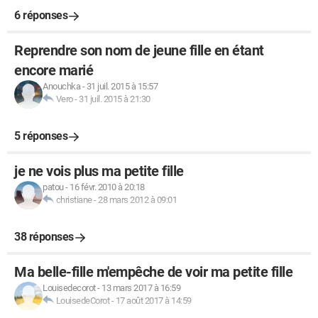
6 réponses
Reprendre son nom de jeune fille en étant
encore marié
Anouchka
-
31 juil. 2015 à 15:57
Vero
-
31 juil. 2015 à 21:30
5 réponses
je ne vois plus ma petite fille
patou
-
16 févr. 2010 à 20:18
christiane
-
28 mars 2012 à 09:01
38 réponses
Ma belle-fille m'empêche de voir ma petite fille
Louisedecorot
-
13 mars 2017 à 16:59
LouisedeCorot
-
17 août 2017 à 14:59