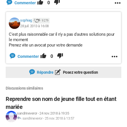
0
Commenter
sophiag
9 279
28 juil. 2013 à 16:08
C'est plus raisonnable car il n'y a pas d'autres solutions pour
le moment
Prenez vite un avocat pour votre demande
0
Commenter
Répondre
Posez votre question
Discussions similaires
Reprendre son nom de jeune fille tout en étant
mariée
sandrineveror
-
24 nov. 2018 à 19:35
sandrineveror
-
25 nov. 2018 à 13:57