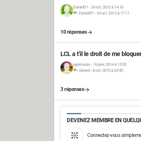
DanielD1
-
24 oct. 2013 à 14:18
DanielD1
-
24 oct. 2013 à 17:17
10 réponses
LCL a t'il le droit de me bloq
jajamouss
-
16 janv. 2014 à 15:52
Gérard
-
8 oct. 2015 à 20:45
3 réponses
DEVENEZ MEMBRE EN QUELQU
Connectez-vous simplemen