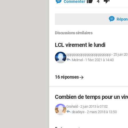
4
Commenter
Répon
Discussions similaires
LCL virement le lundi
pppppppppppppppppppppppp
-
25 juin 20
Melmel
-
1 févr. 2021 à 14:40
16 réponses
Combien de temps pour un vire
Grahald
-
2 juin 2013 à 07:02
deadeye
-
2 mars 2018 à 13:50