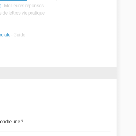
t
- Meilleures réponses
 de lettres vie pratique
ciale
- Guide
ondre une ?