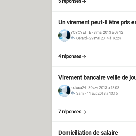
5 réponses
Un virement peut-il être pris e
YOYOYETTE
-
8 mai 2013 à 09:12
Gérard
-
29 mai 2014 à 16:24
4 réponses
Virement bancaire veille de jou
loulouu24
-
30 avr. 2013 à 18:08
Sami
-
11 avr. 2018 à 10:15
7 réponses
Domiciliation de salaire