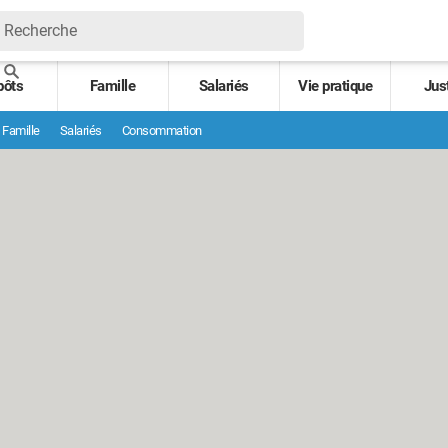
pôts
Famille
Salariés
Vie pratique
Jus
Famille
Salariés
Consommation