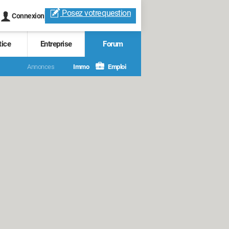
Posez votre
question
Connexion
tice
Entreprise
Forum
Annonces
Immo
Emploi