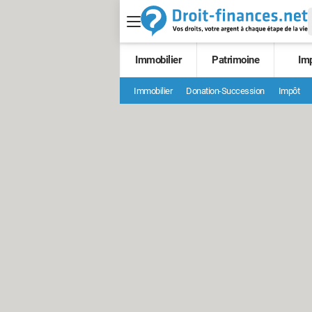
Immobilier
Patrimoine
Im
Immobilier
Donation-Succession
Impôt