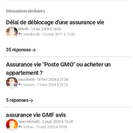
Discussions similaires
Délai de déblocage d'une assurance vie
ditto49
-
14 avr. 2008 à 18:00
Istanboule
-
10 sept. 2011 à 13:00
35 réponses
Assurance vie "Poste GMO" ou acheter un
appartement ?
biscotte88
-
18 févr. 2024 à 21:38
kasom
-
7 mars 2024 à 23:28
5 réponses
assurance vie GMF avis
Jean-MichelD
-
3 sept. 2020 à 16:24
luchac
-
3 sept. 2020 à 18:06