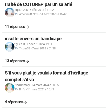
traité de COTOREP par un salarié
cajou2005
-
6 déc. 2013 à 12:32
Antonin285962
-
14 sept. 2021 à 16:42
11 réponses
insulte envers un handicapé
tiguer33
-
17 déc. 2012 à 19:11
Tiguer33
-
7 mai 2018 à 01:38
13 réponses
S’il vous plaît je voulais format d’héritage
complet s’il vo
Nadinemary
-
14 mars 2024 à 00:55
BmV
-
14 mars 2024 à 10:43
4 réponses