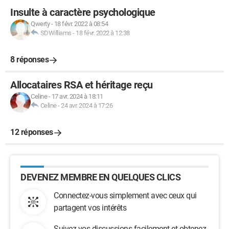
Insulte à caractère psychologique
Qwerty
-
18 févr. 2022 à 08:54
SDWilliams
-
18 févr. 2022 à 12:38
8 réponses
Allocataires RSA et héritage reçu
Celine
-
17 avr. 2024 à 18:11
Celine
-
24 avr. 2024 à 17:26
12 réponses
DEVENEZ MEMBRE EN QUELQUES CLICS
Connectez-vous simplement avec ceux qui
partagent vos intérêts
Suivez vos discussions facilement et obtenez