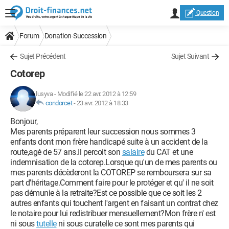
Question
Forum
Donation-Succession
Sujet Précédent
Sujet Suivant
Cotorep
lusyva
-
Modifié le 22 avr. 2012 à 12:59
condorcet
-
23 avr. 2012 à 18:33
Bonjour,
Mes parents préparent leur succession nous sommes 3
enfants dont mon frère handicapé suite à un accident de la
route,agé de 57 ans.Il percoit son
salaire
du CAT et une
indemnisation de la cotorep.Lorsque qu'un de mes parents ou
mes parents décèderont la COTOREP se remboursera sur sa
part d'héritage.Comment faire pour le protéger et qu' il ne soit
pas démunie à la retraite?Est ce possible que ce soit les 2
autres enfants qui touchent l'argent en faisant un contrat chez
le notaire pour lui redistribuer mensuellement?Mon frère n' est
ni sous
tutelle
ni sous curatelle ce sont mes parents qui