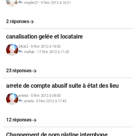
maylin27
-
9 févr. 2012 à 16:21
2 réponses
canalisation gelée et locataire
Siloé2
-
5 févr. 2012 à 18:42
mallak
-
17 févr. 2012 à 11:42
23 réponses
arrete de compte abusif suite à état des lieu
anieta
-
5 févr. 2012 à 08:00
anieta
-
5 févr. 2012 à 17:45
12 réponses
Changement de nom platine interphone