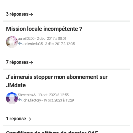
3 réponses
Mission locale incompétente ?
aure30200
-
2 déc. 2017 à 08:01
celestedu35
-
3 déc. 2017 à 12:35
7 réponses
J’aimerais stopper mon abonnement sur
JMdate
Stevente46
-
19 oct. 2023 à 12:55
dna.factory
-
19 oct. 2023 à 13:29
1 réponse