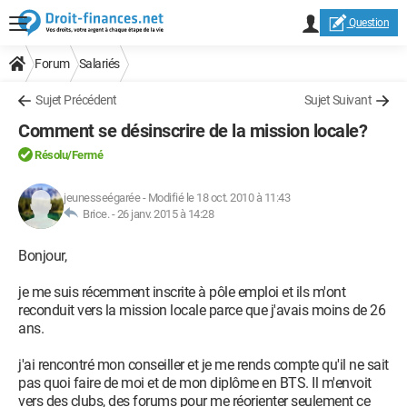
Question
Forum
Salariés
Sujet Précédent
Sujet Suivant
Comment se désinscrire de la mission locale?
Résolu/Fermé
jeunesseégarée
-
Modifié le 18 oct. 2010 à 11:43
Brice. -
26 janv. 2015 à 14:28
Bonjour,
je me suis récemment inscrite à pôle emploi et ils m'ont
reconduit vers la mission locale parce que j'avais moins de 26
ans.
j'ai rencontré mon conseiller et je me rends compte qu'il ne sait
pas quoi faire de moi et de mon diplôme en BTS. Il m'envoit
vers des clubs, des forums pour me réorienter seulement ce