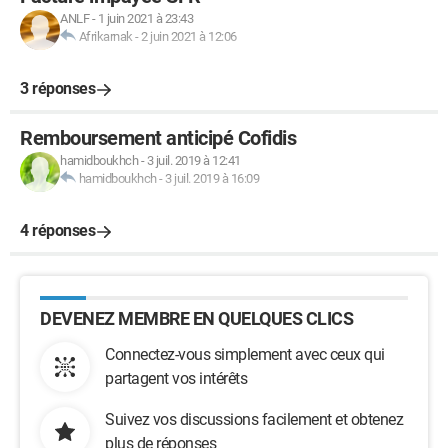
ANLF
-
1 juin 2021 à 23:43
Afrikarnak
-
2 juin 2021 à 12:06
3 réponses
Remboursement anticipé Cofidis
hamidboukhch
-
3 juil. 2019 à 12:41
hamidboukhch
-
3 juil. 2019 à 16:09
4 réponses
DEVENEZ MEMBRE EN QUELQUES CLICS
Connectez-vous simplement avec ceux qui
partagent vos intérêts
Suivez vos discussions facilement et obtenez
plus de réponses