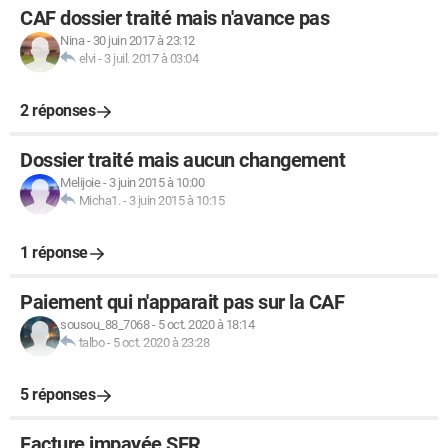
CAF dossier traité mais n'avance pas
Nina
-
30 juin 2017 à 23:12
elvi
-
3 juil. 2017 à 03:04
2 réponses
Dossier traité mais aucun changement
Melijoie
-
3 juin 2015 à 10:00
Micha1.
-
3 juin 2015 à 10:15
1 réponse
Paiement qui n'apparait pas sur la CAF
sousou_88_7068
-
5 oct. 2020 à 18:14
talbo
-
5 oct. 2020 à 23:28
5 réponses
Facture impayée SFR