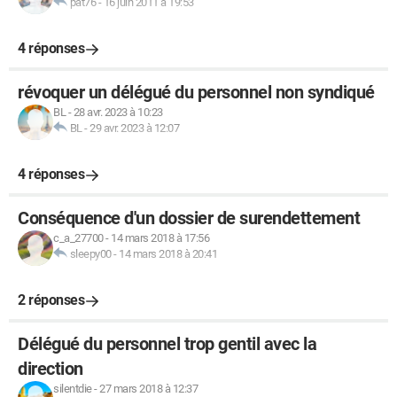
pat76
-
16 juin 2011 à 19:53
4 réponses
révoquer un délégué du personnel non syndiqué
BL
-
28 avr. 2023 à 10:23
BL
-
29 avr. 2023 à 12:07
4 réponses
Conséquence d'un dossier de surendettement
c_a_27700
-
14 mars 2018 à 17:56
sleepy00
-
14 mars 2018 à 20:41
2 réponses
Délégué du personnel trop gentil avec la
direction
silentdie
-
27 mars 2018 à 12:37