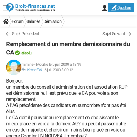
Question
Forum
Salariés
Démission
Sujet Précédent
Sujet Suivant
Remplacement d un membre demissionnaire du
CA
Résolu
mimine
-
Modifié le 5 juil. 2009 à 18:19
Kristof36
-
6 juil. 2009 à 00:12
Bonjour,
un membre du conseil d administration de l association RUP
est démissionnaire. Il est prévu que le CA pourvoie a son
remplacement.
A l''AG précédente des candidats en surnombre n'ont pas été
élus.
Le CA doit-il pourvoir au remplacement en choisissant le
mieux placé en voix à la dernière AG? ou peut-il passer outre
en cas de majorité et choisir un moins bien placé en voix ou
encore Coopter UN NOUVEAU membre ?