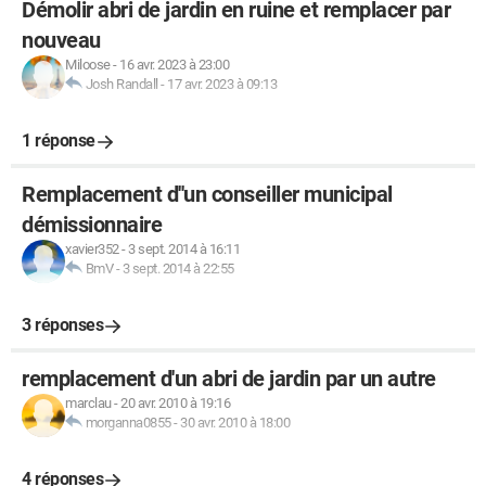
Démolir abri de jardin en ruine et remplacer par
nouveau
Miloose
-
16 avr. 2023 à 23:00
Josh Randall
-
17 avr. 2023 à 09:13
1 réponse
Remplacement d''un conseiller municipal
démissionnaire
xavier352
-
3 sept. 2014 à 16:11
BmV
-
3 sept. 2014 à 22:55
3 réponses
remplacement d'un abri de jardin par un autre
marclau
-
20 avr. 2010 à 19:16
morganna0855
-
30 avr. 2010 à 18:00
4 réponses